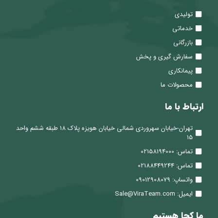
تولیدی
خدماتی
بازرگانی
سفارش گیری و پخش
پیمانکاری
محصولات ما
ارتباط با ما
تهران-خیابان سهروردی شمالی خیابان هویزه پلاک 18 طبقه ششم واحد
15
تماس: 02158194000
تماس: 02188449244
واتساپ: 09012908079
ایمیل: Sale@ViraTeam.com
ما کجا هستیم