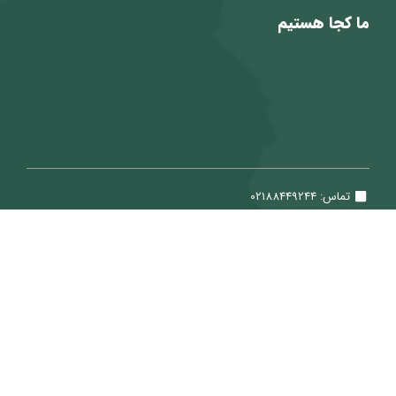
ما کجا هستیم
تماس: 02188449244
ایمیل: Sale@ViraTeam.com
تمامی حقوق برای شرکت سپید حساب ویرا محفوظ می باشد.