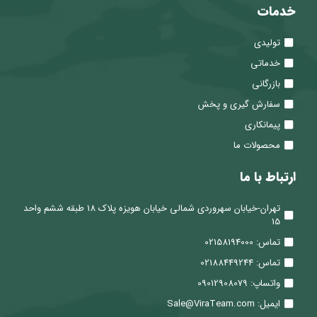
خدمات
تولیدی
خدماتی
بازرگانی
سفارش گیری و پخش
پیمانکاری
محصولات ما
ارتباط با ما
تهران-خیابان سهروردی شمالی خیابان هویزه پلاک 18 طبقه ششم واحد
15
تماس: 02158194000
تماس: 02188449244
واتساپ: 09012908079
ایمیل: Sale@ViraTeam.com