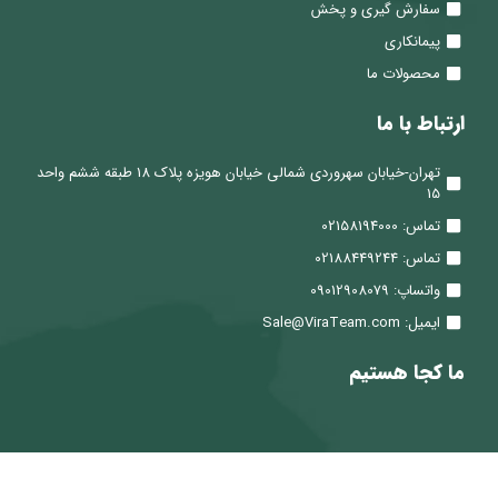
سفارش گیری و پخش
پیمانکاری
محصولات ما
ارتباط با ما
تهران-خیابان سهروردی شمالی خیابان هویزه پلاک 18 طبقه ششم واحد
15
تماس: 02158194000
تماس: 02188449244
واتساپ: 09012908079
ایمیل: Sale@ViraTeam.com
ما کجا هستیم