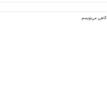
دگاهی می‌نویسم.
خدمات
ارتباط با ما
تولیدی
تهران-خیابان سهروردی شمالی
پلاک 18 طبقه ششم واحد 15
 از
خدماتی
ری
تماس: 02158194000