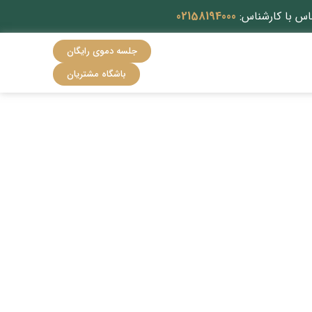
اس با کارشناس:
02158194000
جلسه دموی رایگان
باشگاه مشتریان