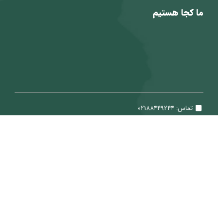
ما کجا هستیم
تماس: 02188449244
ایمیل: Sale@ViraTeam.com
تمامی حقوق برای شرکت سپید حساب ویرا محفوظ می باشد.