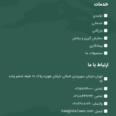
خدمات
تولیدی
خدماتی
بازرگانی
سفارش گیری و پخش
پیمانکاری
محصولات ما
ارتباط با ما
تهران-خیابان سهروردی شمالی خیابان هویزه پلاک 18 طبقه ششم واحد
15
تماس: 02158194000
تماس: 02188449244
واتساپ: 09012908079
ایمیل: Sale@ViraTeam.com