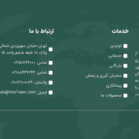
خدمات
ارتباط با ما
تولیدی
تهران-خیابان سهروردی شمالی
پلاک 18 طبقه ششم واحد 15
 از
خدماتی
ری
تماس: 02158194000
بازرگانی
ی،
تماس: 02188449244
ان
سفارش گیری و پخش
عه
واتساپ: 09012908079
پیمانکاری
با
ایمیل: Sale@ViraTeam.com
در
محصولات ما