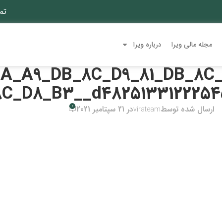
تم
مجله مالی ویرا
درباره ویرا
DA_A9_DB_8C_D9_81_DB_8C
C_D8_B3__d4825133122254
0
ارسال شده توسط
در 21 سپتامبر 2021
virateam