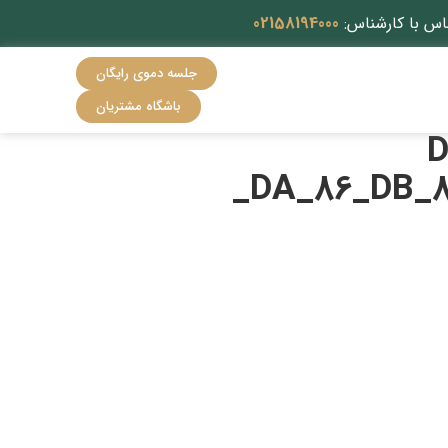
اس با کارشناس:
02158194000
جلسه دموی رایگان
باشگاه مشتریان
_
_DA_86_DB_8