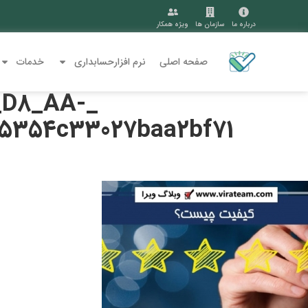
درباره ما
سازمان ها
ویژه همکار
صفحه اصلی
نرم افزارحسابداری
خدمات
_D8_AA-
5354c33027baa2bf71