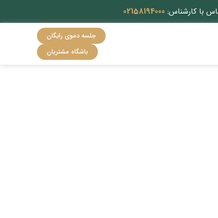
اس با کارشناس:
02158194000
جلسه دموی رایگان
باشگاه مشتریان