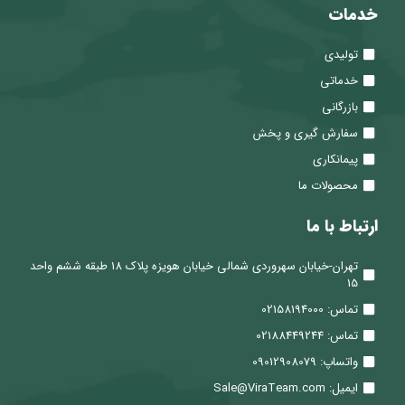
خدمات
تولیدی
خدماتی
بازرگانی
سفارش گیری و پخش
پیمانکاری
محصولات ما
ارتباط با ما
تهران-خیابان سهروردی شمالی خیابان هویزه پلاک 18 طبقه ششم واحد
15
تماس: 02158194000
تماس: 02188449244
واتساپ: 09012908079
ایمیل: Sale@ViraTeam.com