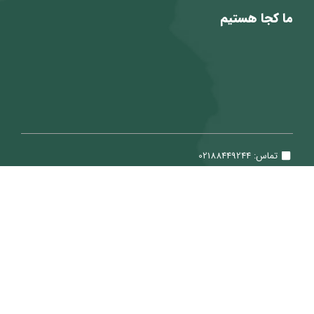
ما کجا هستیم
تماس: 02188449244
ایمیل: Sale@ViraTeam.com
تمامی حقوق برای شرکت سپید حساب ویرا محفوظ می باشد.