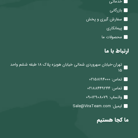
خدماتی
بازرگانی
سفارش گیری و پخش
پیمانکاری
محصولات ما
ارتباط با ما
تهران-خیابان سهروردی شمالی خیابان هویزه پلاک 18 طبقه ششم واحد
15
تماس: 02158194000
تماس: 02188449244
واتساپ: 09012908079
ایمیل: Sale@ViraTeam.com
ما کجا هستیم