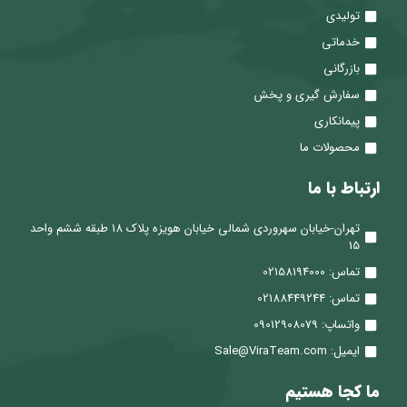
تولیدی
خدماتی
بازرگانی
سفارش گیری و پخش
پیمانکاری
محصولات ما
ارتباط با ما
تهران-خیابان سهروردی شمالی خیابان هویزه پلاک 18 طبقه ششم واحد
15
تماس: 02158194000
تماس: 02188449244
واتساپ: 09012908079
ایمیل: Sale@ViraTeam.com
ما کجا هستیم