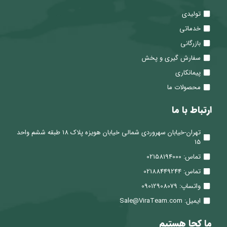
تولیدی
خدماتی
بازرگانی
سفارش گیری و پخش
پیمانکاری
محصولات ما
ارتباط با ما
تهران-خیابان سهروردی شمالی خیابان هویزه پلاک 18 طبقه ششم واحد
15
تماس: 02158194000
تماس: 02188449244
واتساپ: 09012908079
ایمیل: Sale@ViraTeam.com
ما کجا هستیم