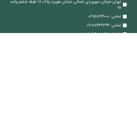
تهران-خیابان سهروردی شمالی خیابان هویزه پلاک 18 طبقه ششم واحد
15
تماس: 02158194000
تماس: 02188449244
واتساپ: 09012908079
ایمیل: Sale@ViraTeam.com
ما کجا هستیم
تماس: 02188449244
ایمیل: Sale@ViraTeam.com