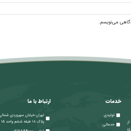
دگاهی می‌نویسم.
خدمات
ارتباط با ما
تولیدی
تهران-خیابان سهروردی شمالی
پلاک 18 طبقه ششم واحد 15
 از
خدماتی
ری
تماس: 02158194000