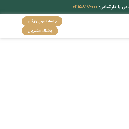
اس با کارشناس:
02158194000
جلسه دموی رایگان
باشگاه مشتریان