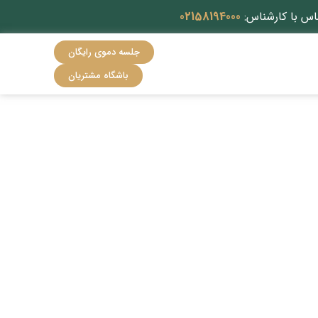
اس با کارشناس:
02158194000
جلسه دموی رایگان
باشگاه مشتریان