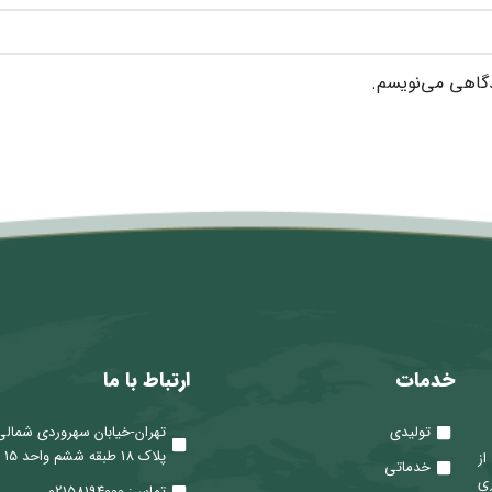
دگاهی می‌نویسم.
خدمات
ارتباط با ما
تولیدی
تهران-خیابان سهروردی شمالی
پلاک 18 طبقه ششم واحد 15
 از
خدماتی
ری
تماس: 02158194000