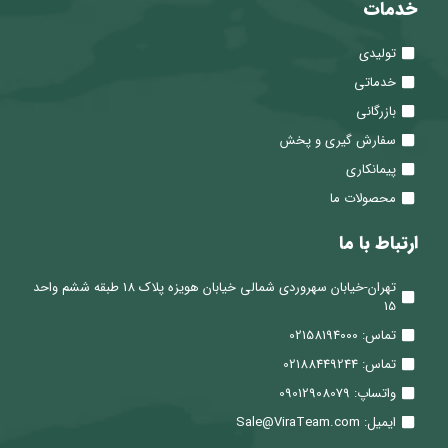
خدمات
تولیدی
خدماتی
بازرگانی
سفارش گیری و پخش
پیمانکاری
محصولات ما
ارتباط با ما
تهران-خیابان سهروردی شمالی خیابان هویزه پلاک 18 طبقه ششم واحد
15
تماس: 02158194000
تماس: 02188449244
واتساپ: 09012908079
ایمیل: Sale@ViraTeam.com