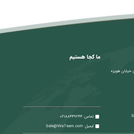
ما کجا هستیم
 خیابان هویزه
تماس: 02188449244
ایمیل: Sale@ViraTeam.com