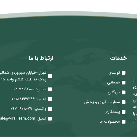
خدمات
ارتباط با ما
تولیدی
تهران-خیابان سهروردی شمالی
پلاک 18 طبقه ششم واحد 15
 از
خدماتی
ری
تماس: 02158194000
بازرگانی
ی،
تماس: 02188449244
ان
سفارش گیری و پخش
عه
واتساپ: 09012908079
پیمانکاری
با
ایمیل: Sale@ViraTeam.com
در
محصولات ما