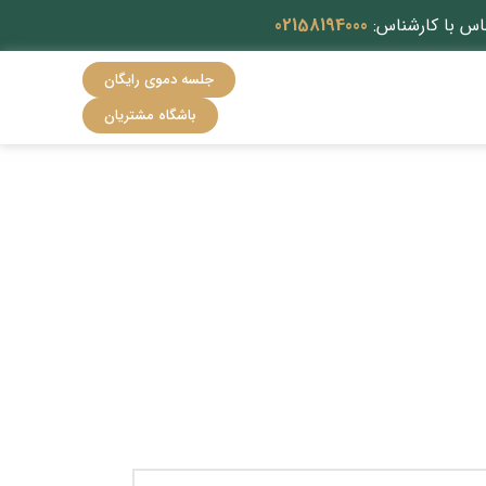
اس با کارشناس:
02158194000
جلسه دموی رایگان
باشگاه مشتریان