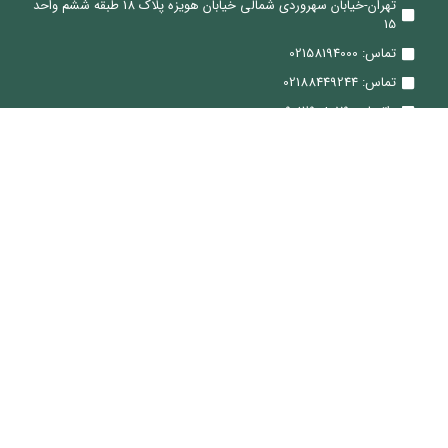
تهران-خیابان سهروردی شمالی خیابان هویزه پلاک 18 طبقه ششم واحد
15
تماس: 02158194000
تماس: 02188449244
واتساپ: 09012908079
ایمیل: Sale@ViraTeam.com
ما کجا هستیم
تماس: 02188449244
ایمیل: Sale@ViraTeam.com