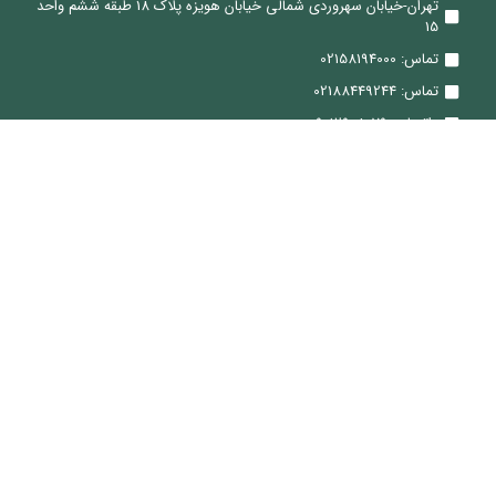
تهران-خیابان سهروردی شمالی خیابان هویزه پلاک 18 طبقه ششم واحد
15
تماس: 02158194000
تماس: 02188449244
واتساپ: 09012908079
ایمیل: Sale@ViraTeam.com
ما کجا هستیم
تماس: 02188449244
ایمیل: Sale@ViraTeam.com