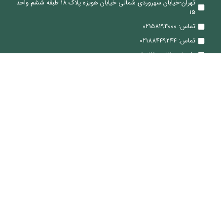
تهران-خیابان سهروردی شمالی خیابان هویزه پلاک 18 طبقه ششم واحد
15
تماس: 02158194000
تماس: 02188449244
واتساپ: 09012908079
ایمیل: Sale@ViraTeam.com
ما کجا هستیم
تماس: 02188449244
ایمیل: Sale@ViraTeam.com