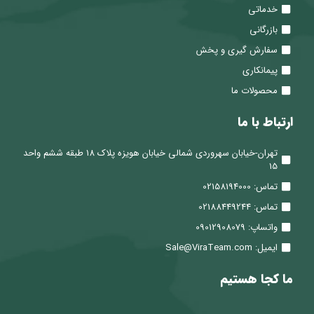
خدماتی
بازرگانی
سفارش گیری و پخش
پیمانکاری
محصولات ما
ارتباط با ما
تهران-خیابان سهروردی شمالی خیابان هویزه پلاک 18 طبقه ششم واحد
15
تماس: 02158194000
تماس: 02188449244
واتساپ: 09012908079
ایمیل: Sale@ViraTeam.com
ما کجا هستیم