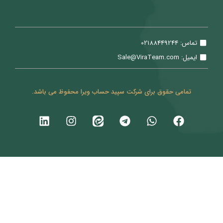
تماس: 02188449244
ایمیل: Sale@ViraTeam.com
تمامی حقوق برای شرکت سپید حساب ویرا محفوظ می باشد.