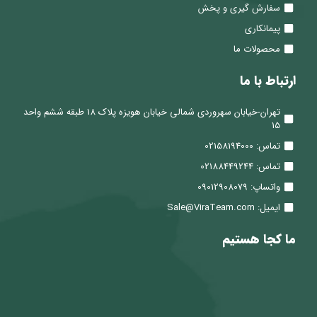
سفارش گیری و پخش
پیمانکاری
محصولات ما
ارتباط با ما
تهران-خیابان سهروردی شمالی خیابان هویزه پلاک 18 طبقه ششم واحد
15
تماس: 02158194000
تماس: 02188449244
واتساپ: 09012908079
ایمیل: Sale@ViraTeam.com
ما کجا هستیم