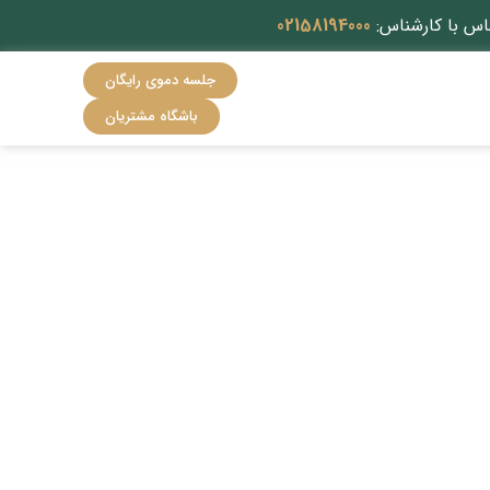
اس با کارشناس:
02158194000
جلسه دموی رایگان
باشگاه مشتریان