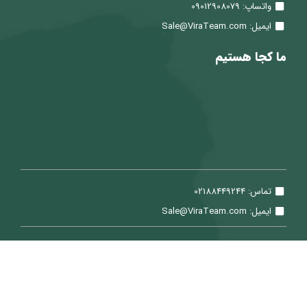
واتساپ: 09012908079
ایمیل: Sale@ViraTeam.com
ما کجا هستیم
تماس: 02188449244
ایمیل: Sale@ViraTeam.com
تمامی حقوق برای شرکت سپید حساب ویرا محفوظ می باشد.