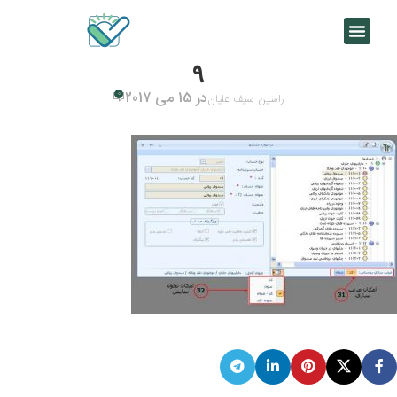
9
در 15 می 2017
0
رامتین سیف علیان