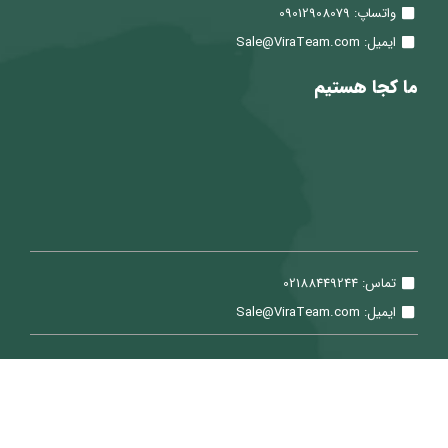
واتساپ: 09012908079
ایمیل: Sale@ViraTeam.com
ما کجا هستیم
تماس: 02188449244
ایمیل: Sale@ViraTeam.com
تمامی حقوق برای شرکت سپید حساب ویرا محفوظ می باشد.