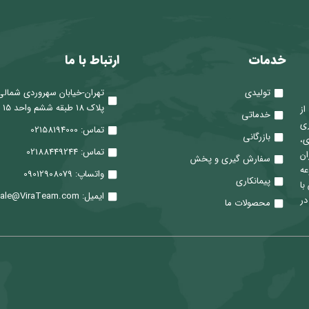
خدمات
ارتباط با ما
تولیدی
تهران-خیابان سهروردی شمالی
پلاک 18 طبقه ششم واحد 15
 از
خدماتی
ری
تماس: 02158194000
بازرگانی
ی،
تماس: 02188449244
ان
سفارش گیری و پخش
عه
واتساپ: 09012908079
پیمانکاری
با
ایمیل: Sale@ViraTeam.com
در
محصولات ما