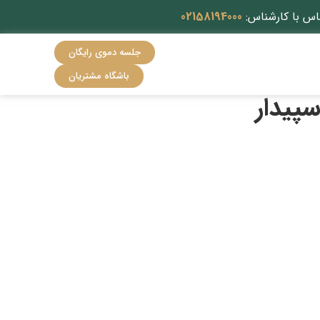
اس با کارشناس:
02158194000
جلسه دموی رایگان
باشگاه مشتریان
سپیدار