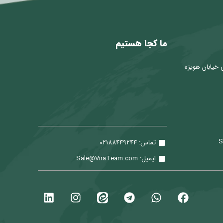
ما کجا هستیم
 خیابان هویزه
تماس: 02188449244
ایمیل: Sale@ViraTeam.com