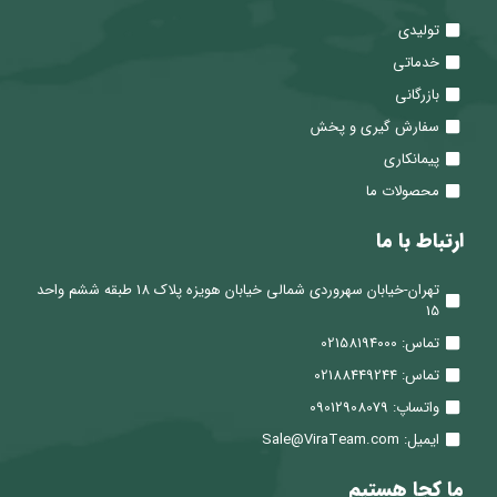
تولیدی
خدماتی
بازرگانی
سفارش گیری و پخش
پیمانکاری
محصولات ما
ارتباط با ما
تهران-خیابان سهروردی شمالی خیابان هویزه پلاک 18 طبقه ششم واحد
15
تماس: 02158194000
تماس: 02188449244
واتساپ: 09012908079
ایمیل: Sale@ViraTeam.com
ما کجا هستیم