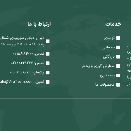
خدمات
ارتباط با ما
تولیدی
تهران-خیابان سهروردی شمالی
پلاک 18 طبقه ششم واحد 15
 از
خدماتی
ری
تماس: 02158194000
بازرگانی
ی،
تماس: 02188449244
ان
سفارش گیری و پخش
عه
واتساپ: 09012908079
پیمانکاری
با
ایمیل: Sale@ViraTeam.com
در
محصولات ما