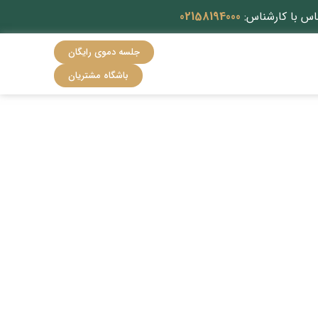
اس با کارشناس:
02158194000
جلسه دموی رایگان
باشگاه مشتریان