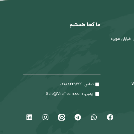
ما کجا هستیم
 خیابان هویزه
تماس: 02188449244
ایمیل: Sale@ViraTeam.com