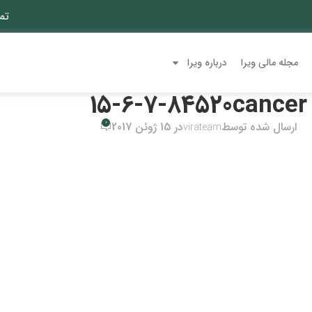
تم
مجله مالی ویرا
درباره ویرا
15-6-7-84520cancer
0
ارسال شده توسط
در 15 ژوئن 2017
virateam