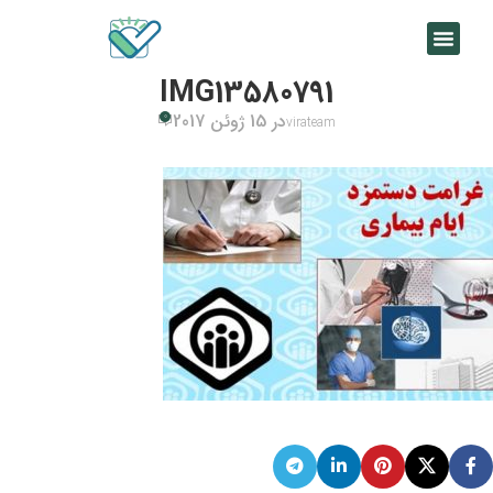
IMG13580791
در 15 ژوئن 2017
0
virateam