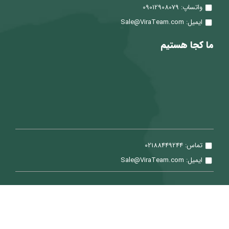
واتساپ: 09012908079
ایمیل: Sale@ViraTeam.com
ما کجا هستیم
تماس: 02188449244
ایمیل: Sale@ViraTeam.com
تمامی حقوق برای شرکت سپید حساب ویرا محفوظ می باشد.