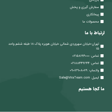
سفارش گیری و پخش
پیمانکاری
محصولات ما
ارتباط با ما
تهران-خیابان سهروردی شمالی خیابان هویزه پلاک 18 طبقه ششم واحد
15
تماس: 02158194000
تماس: 02188449244
واتساپ: 09012908079
ایمیل: Sale@ViraTeam.com
ما کجا هستیم