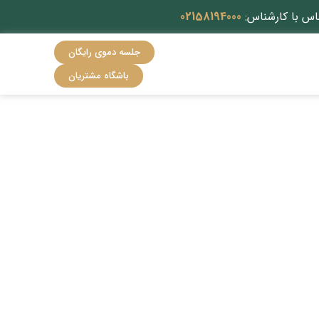
اس با کارشناس:
02158194000
جلسه دموی رایگان
باشگاه مشتریان