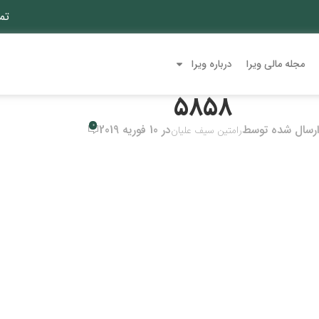
تم
مجله مالی ویرا
درباره ویرا
5858
0
ارسال شده توسط
در 10 فوریه 2019
رامتین سیف علیان