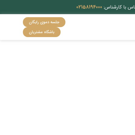
اس با کارشناس:
02158194000
جلسه دموی رایگان
باشگاه مشتریان