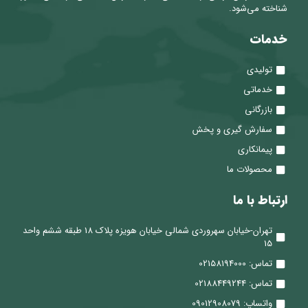
شناخته می‌شود.
خدمات
تولیدی
خدماتی
بازرگانی
سفارش گیری و پخش
پیمانکاری
محصولات ما
ارتباط با ما
تهران-خیابان سهروردی شمالی خیابان هویزه پلاک 18 طبقه ششم واحد
15
تماس: 02158194000
تماس: 02188449244
واتساپ: 09012908079