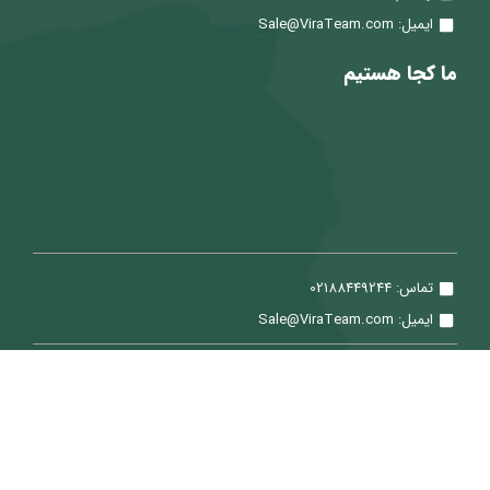
ایمیل: Sale@ViraTeam.com
ما کجا هستیم
تماس: 02188449244
ایمیل: Sale@ViraTeam.com
تمامی حقوق برای شرکت سپید حساب ویرا محفوظ می باشد.