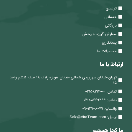
تولیدی
خدماتی
بازرگانی
سفارش گیری و پخش
پیمانکاری
محصولات ما
ارتباط با ما
تهران-خیابان سهروردی شمالی خیابان هویزه پلاک 18 طبقه ششم واحد
15
تماس: 02158194000
تماس: 02188449244
واتساپ: 09012908079
ایمیل: Sale@ViraTeam.com
ما کجا هستیم