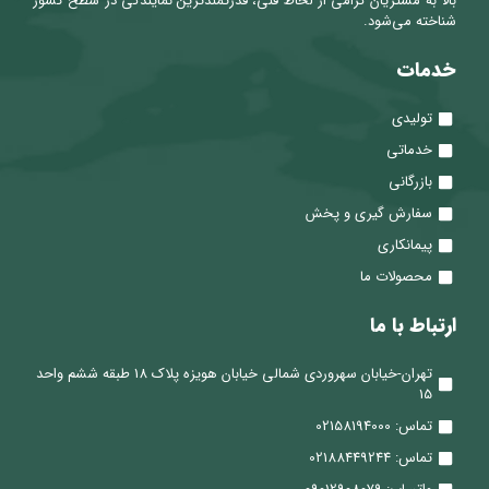
بالا به مشتریان گرامی از لحاظ فنی، قدرتمندترین نمایندگی در سطح کشور
شناخته می‌شود.
خدمات
تولیدی
خدماتی
بازرگانی
سفارش گیری و پخش
پیمانکاری
محصولات ما
ارتباط با ما
تهران-خیابان سهروردی شمالی خیابان هویزه پلاک 18 طبقه ششم واحد
15
تماس: 02158194000
تماس: 02188449244