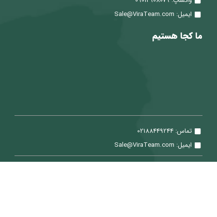
واتساپ: 09012908079
ایمیل: Sale@ViraTeam.com
ما کجا هستیم
تماس: 02188449244
ایمیل: Sale@ViraTeam.com
تمامی حقوق برای شرکت سپید حساب ویرا محفوظ می باشد.