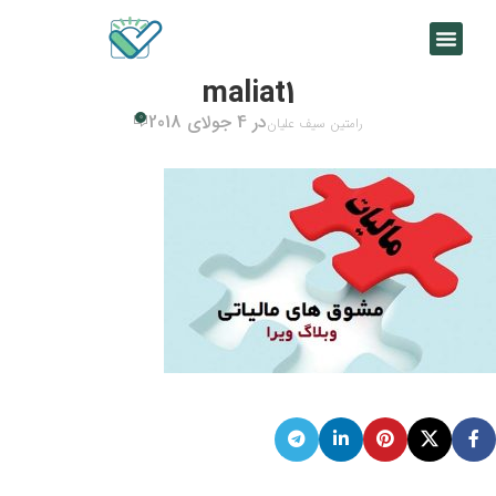
maliat1
در 4 جولای 2018
0
رامتین سیف علیان