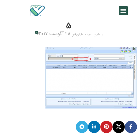
5
در 28 آگوست 2017
0
رامتین سیف علیان