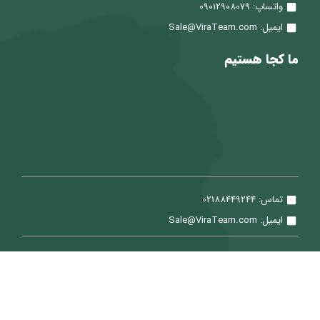
واتساپ: 09012908079
ایمیل: Sale@ViraTeam.com
ما کجا هستیم
تماس: 02188449244
ایمیل: Sale@ViraTeam.com
تمامی حقوق برای شرکت سپید حساب ویرا محفوظ می باشد.