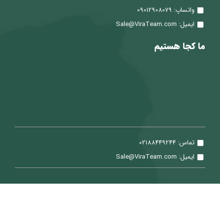
واتساپ: 09012908079
ایمیل: Sale@ViraTeam.com
ما کجا هستیم
تماس: 02188449244
ایمیل: Sale@ViraTeam.com
تمامی حقوق برای شرکت سپید حساب ویرا محفوظ می باشد.