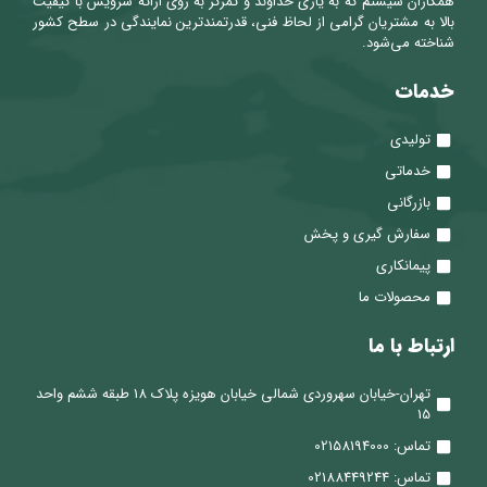
همکاران سیستم که به یاری خداوند و تمرکز به روی ارائه سرویس با کیفیت
بالا به مشتریان گرامی از لحاظ فنی، قدرتمندترین نمایندگی در سطح کشور
شناخته می‌شود.
خدمات
تولیدی
خدماتی
بازرگانی
سفارش گیری و پخش
پیمانکاری
محصولات ما
ارتباط با ما
تهران-خیابان سهروردی شمالی خیابان هویزه پلاک 18 طبقه ششم واحد
15
تماس: 02158194000
تماس: 02188449244