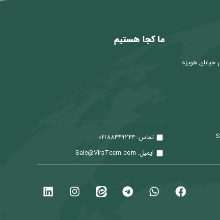
ما کجا هستیم
 خیابان هویزه
تماس: 02188449244
ایمیل: Sale@ViraTeam.com