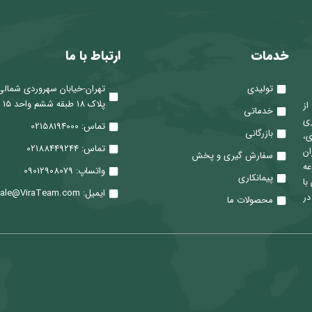
خدمات
ارتباط با ما
تولیدی
تهران-خیابان سهروردی شمالی
پلاک 18 طبقه ششم واحد 15
 از
خدماتی
ری
تماس: 02158194000
بازرگانی
ی،
تماس: 02188449244
ان
سفارش گیری و پخش
عه
واتساپ: 09012908079
پیمانکاری
با
ایمیل: Sale@ViraTeam.com
در
محصولات ما