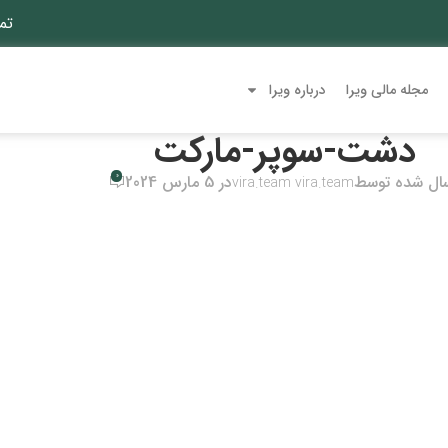
تم
مجله مالی ویرا
درباره ویرا
دشت-سوپر-مارکت
0
سال شده توسط
در 5 مارس 2024
vira.team vira.team