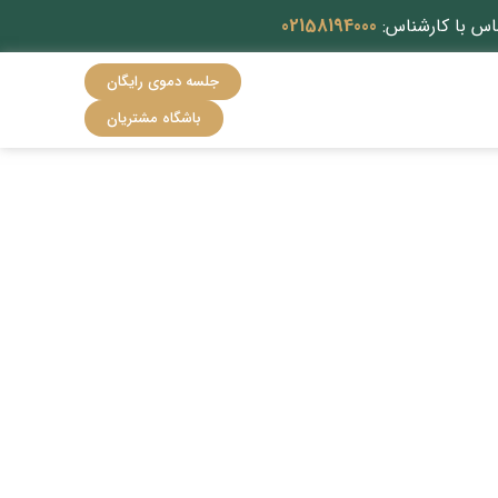
اس با کارشناس:
02158194000
جلسه دموی رایگان
باشگاه مشتریان