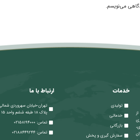
دگاهی می‌نویسم.
خدمات
ارتباط با ما
تولیدی
تهران-خیابان سهروردی شمالی
پلاک 18 طبقه ششم واحد 15
 از
خدماتی
ری
تماس: 02158194000
بازرگانی
ی،
تماس: 02188449244
ان
سفارش گیری و پخش