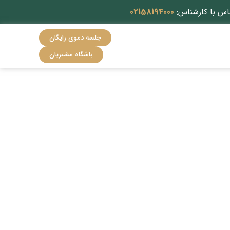
اس با کارشناس:
02158194000
جلسه دموی رایگان
باشگاه مشتریان