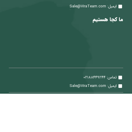
ایمیل: Sale@ViraTeam.com
ما کجا هستیم
تماس: 02188449244
ایمیل: Sale@ViraTeam.com
تمامی حقوق برای شرکت سپید حساب ویرا محفوظ می باشد.