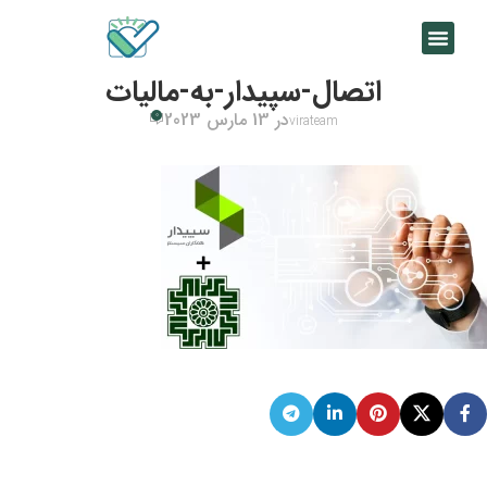
اتصال-سپیدار-به-مالیات
در 13 مارس 2023
0
virateam