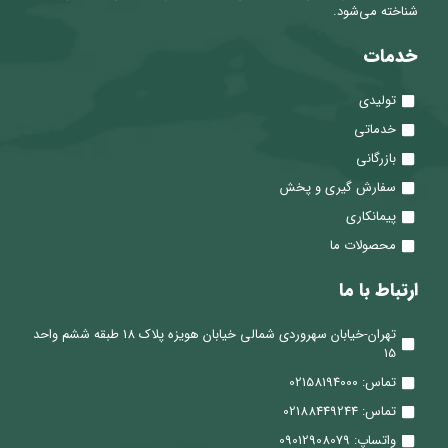
شناخته می‌شود.
خدمات
تولیدی
خدماتی
بازرگانی
سفارش گیری و پخش
پیمانکاری
محصولات ما
ارتباط با ما
تهران-خیابان سهروردی شمالی خیابان هویزه پلاک 18 طبقه ششم واحد
15
تماس: 02158194000
تماس: 02188449244
واتساپ: 09012908079