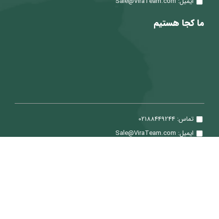
ایمیل: Sale@ViraTeam.com
ما کجا هستیم
تماس: 02188449244
ایمیل: Sale@ViraTeam.com
تمامی حقوق برای شرکت سپید حساب ویرا محفوظ می باشد.