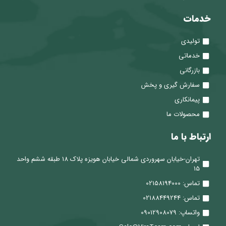
خدمات
تولیدی
خدماتی
بازرگانی
سفارش گیری و پخش
پیمانکاری
محصولات ما
ارتباط با ما
تهران-خیابان سهروردی شمالی خیابان هویزه پلاک 18 طبقه ششم واحد
15
تماس: 02158194000
تماس: 02188449244
واتساپ: 09012908079