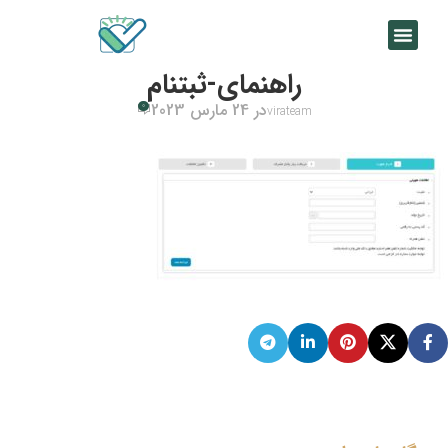
راهنمای-ثبتنام
در 24 مارس 2023
0
virateam