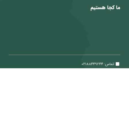
ما کجا هستیم
تماس: 02188449244
ایمیل: Sale@ViraTeam.com
تمامی حقوق برای شرکت سپید حساب ویرا محفوظ می باشد.