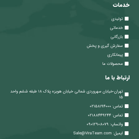
خدمات
تولیدی
خدماتی
بازرگانی
سفارش گیری و پخش
پیمانکاری
محصولات ما
ارتباط با ما
تهران-خیابان سهروردی شمالی خیابان هویزه پلاک 18 طبقه ششم واحد
15
تماس: 02158194000
تماس: 02188449244
واتساپ: 09012908079
ایمیل: Sale@ViraTeam.com