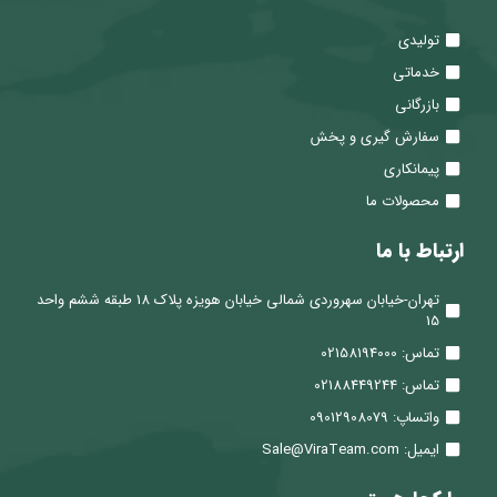
تولیدی
خدماتی
بازرگانی
سفارش گیری و پخش
پیمانکاری
محصولات ما
ارتباط با ما
تهران-خیابان سهروردی شمالی خیابان هویزه پلاک 18 طبقه ششم واحد
15
تماس: 02158194000
تماس: 02188449244
واتساپ: 09012908079
ایمیل: Sale@ViraTeam.com