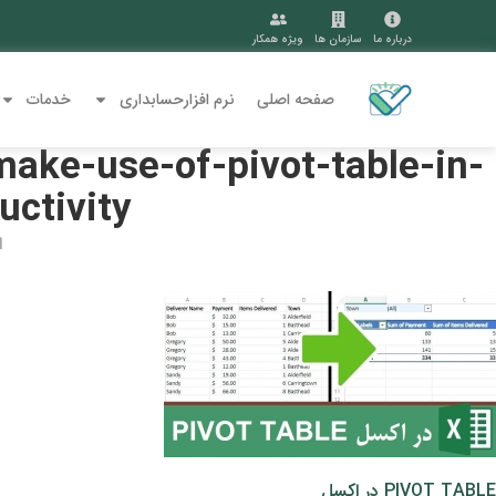
درباره ما
سازمان ها
ویژه همکار
صفحه اصلی
نرم افزارحسابداری
خدمات
make-use-of-pivot-table-in-
uctivity
ا
PIVOT TABLE در اکسل