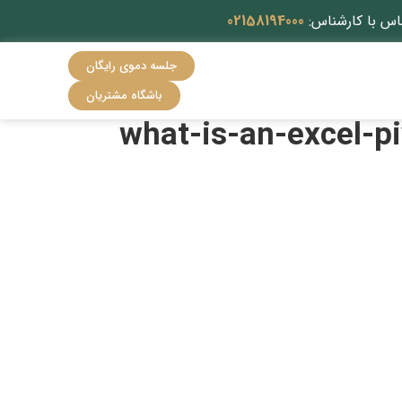
اس با کارشناس:
02158194000
جلسه دموی رایگان
باشگاه مشتریان
what-is-an-excel-p