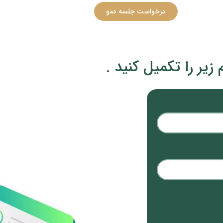
درخواست جلسه دمو
یر را تکمیل کنید .