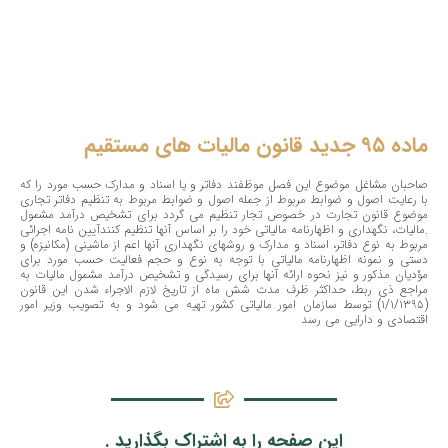
ماده ۹۵ جدید قانون مالیات های مستقیم
صاحبان مشاغل موضوع این فصل موظفند دفاتر و یا اسناد و مدارک حسب مورد را که
با رعایت اصول و ضوابط مربوط از جمله اصول و ضوابط مربوط به تنظیم دفاتر تجاری
موضوع قانون تجارت در خصوص تجار تنظیم می گردد برای تشخیص درآمد مشمول
مالیات، نگهداری و اظهارنامه مالیاتی خود را بر اساس آنها تنظیم کنند.
آیین نامه اجرائی
مربوط به نوع دفاتر، اسناد و مدارک و روشهای نگهداری آنها اعم از ماشینی (مکانیزه) و
دستی و نمونه اظهارنامه مالیاتی با توجه به نوع و حجم فعالیت حسب مورد برای
مؤدیان مذکور و نیز نحوه ارائه آنها برای رسیدگی و تشخیص درآمد مشمول مالیات به
مراجع ذی ربط، حداکثر ظرف مدت شش ماه از تاریخ لازم الاجراء شدن این قانون
(۱/۱/۱۳۹۵) توسط سازمان امور مالیاتی کشور تهیه می شود و به تصویب وزیر امور
اقتصادی و دارایی می رسد
این صفحه را به اشتراک بگذارید .