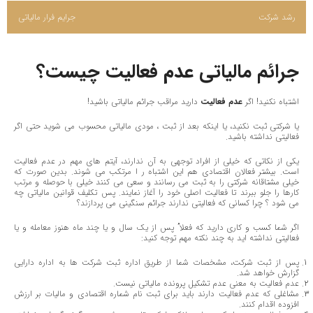
رشد شرکت
جرایم فرار مالیاتی
جرائم مالیاتی عدم فعالیت چیست؟
اشتباه نکنید
!
اگر
عدم فعالیت
دارید مراقب جرائم مالیاتی باشید
!
یا شرکتی ثبت نکنید، یا اینکه بعد از ثبت ، مودی مالیاتی محسوب می شوید حتی اگر
فعالیتی نداشته باشید.
یکی از نکاتی که خیلی از افراد توجهی به آن ندارند، آیتم های مهم در عدم فعالیت
است. بیشتر فعالان اقتصادی هم این اشتباه ر ا مرتکب می شوند. بدین صورت که
خیلی مشتاقانه شرکتی را به ثبت می رسانند و سعی می کنند خیلی با حوصله و مرتب
کارها را جلو ببرند تا فعالیت اصلی خود را آغاز نمایند. پس تکلیف قوانین مالیاتی چه
می شود ؟ چرا کسانی که فعالیتی ندارند جرائم سنگینی می پردازند؟
اگر شما کسب و کاری دارید که فعلا” پس از یک سال و یا چند ماه هنوز معامله و یا
فعالیتی نداشته اید به چند نکته مهم توجه کنید
:
پس از ثبت شرکت، مشخصات شما از طریق اداره ثبت شرکت ها به اداره دارایی
گزارش خواهد شد
.
عدم فعالیت به معنی عدم تشکیل پرونده مالیاتی نیست
.
مشاغلی که عدم فعالیت دارند باید برای ثبت نام شماره اقتصادی و مالیات بر ارزش
افزوده اقدام کنند
.