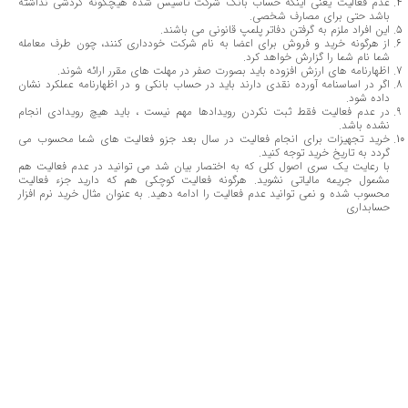
عدم فعالیت یعنی اینکه حساب بانک شرکت تاسیس شده هیچگونه گردشی نداشته
باشد حتی برای مصارف شخصی
.
این افراد ملزم به گرفتن دفاتر پلمپ قانونی می باشند
.
از هرگونه خرید و فروش برای اعضا به نام شرکت خودداری کنند، چون طرف معامله
شما نام شما را گزارش خواهد کرد
.
اظهارنامه های ارزش افزوده باید بصورت صفر در مهلت های مقرر ارائه شوند
.
اگر در اساسنامه آورده نقدی دارند باید در حساب بانکی و در اظهارنامه عملکرد نشان
داده شود
.
در عدم فعالیت فقط ثبت نکردن رویدادها مهم نیست ، باید هیچ رویدادی انجام
نشده باشد
.
خرید تجهیزات برای انجام فعالیت در سال بعد جزو فعالیت های شما محسوب می
گردد به تاریخ خرید توجه کنید
.
با رعایت یک سری اصول کلی که به اختصار بیان شد می توانید در عدم فعالیت هم
مشمول جریمه مالیاتی نشوید. هرگونه فعالیت کوچکی هم که دارید جزء فعالیت
محسوب شده و نمی توانید عدم فعالیت را ادامه دهید. به عنوان مثال خرید نرم افزار
حسابداری