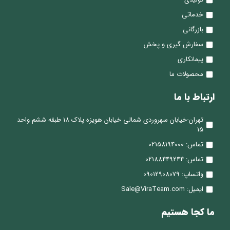
خدماتی
بازرگانی
سفارش گیری و پخش
پیمانکاری
محصولات ما
ارتباط با ما
تهران-خیابان سهروردی شمالی خیابان هویزه پلاک 18 طبقه ششم واحد
15
تماس: 02158194000
تماس: 02188449244
واتساپ: 09012908079
ایمیل: Sale@ViraTeam.com
ما کجا هستیم