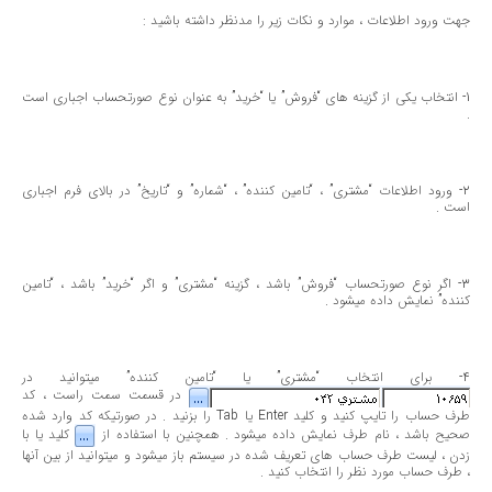
جهت ورود اطلاعات ، موارد و نكات زیر را مدنظر داشته باشید :
1- انتخاب یكی از گزینه های “فروش” یا “خرید” به عنوان نوع صورتحساب اجباری است
.
2- ورود اطلاعات “مشتری” ، “تامین كننده” ، “شماره” و “تاریخ” در بالای فرم اجباری
است .
3- اگر نوع صورتحساب “فروش” باشد ، گزینه “مشتری” و اگر “خرید” باشد ، “تامین
كننده” نمایش داده میشود .
4- برای انتخاب “مشتری” یا “تامین كننده” میتوانید در
در قسمت سمت راست ، كد
طرف حساب را تایپ كنید و كلید Enter یا Tab را بزنید . در صورتیكه كد وارد شده
صحیح باشد ، نام طرف نمایش داده میشود . همچنین با استفاده از
كلید یا با
زدن ، لیست طرف حساب های تعریف شده در سیستم باز میشود و میتوانید از بین آنها
، طرف حساب مورد نظر را انتخاب كنید .