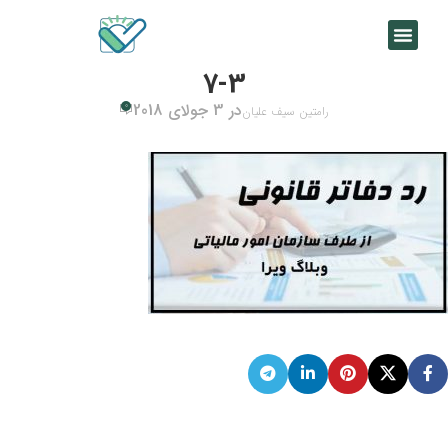
7-3
در 3 جولای 2018
0
رامتین سیف علیان