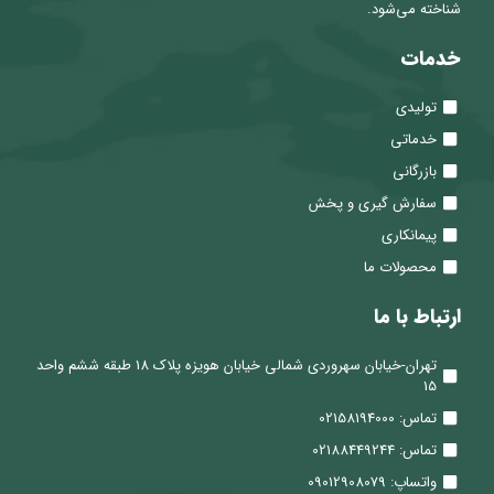
شناخته می‌شود.
خدمات
تولیدی
خدماتی
بازرگانی
سفارش گیری و پخش
پیمانکاری
محصولات ما
ارتباط با ما
تهران-خیابان سهروردی شمالی خیابان هویزه پلاک 18 طبقه ششم واحد
15
تماس: 02158194000
تماس: 02188449244
واتساپ: 09012908079