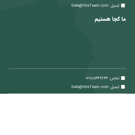
ایمیل: Sale@ViraTeam.com
ما کجا هستیم
تماس: 02188449244
ایمیل: Sale@ViraTeam.com
تمامی حقوق برای شرکت سپید حساب ویرا محفوظ می باشد.