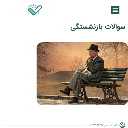
سوالات بازنشستگی
نویسنده :
virateam