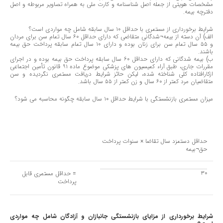
مشخصات هویتی از جمله اصل شناسنامه و کارت ملی به همراه تصاویر مربوطه و اصل
دفترچه بیمه.
شرایط برخورداری از مستمری با حداقل ١٠ سال سابقه شامل چه مواردی است؟
الف) آن دسته از بیمه¬شدگانی متقاضی که دارای حداقل ٦٠ سال تمام سن برای مردان
و ٥٥ سال تمام سن برای زنان بوده و دارای ١٠ سال تمام سابقه پرداخت حق بیمه
باشند.
ب) بیمه شدگانی که دارای حداقل ٦٠ سال سابقه پرداخت حق بیمه بوده و در اجرای
مقررات جاری، طبق آراء کمیسیون های پزشکی موضوع ماده ٩١ قانون تأمین اجتماعی
ازکارافتاده کلی شناخته شده، لیکن حائز شرایط دریافت مستمری نگردیده و سن
متقاضیان مرد کمتر از ٦٠ سال و زن کمتر از ٥٥ سال باشد.
میزان مستمری بازنشستگی با شرایط حداقل ١٠ سال سابقه چگونه محاسبه می شود؟
حداقل دستمزد سال تقاضا × سنوات پرداخت
حق¬بیمه
٣٠
= حداقل مستمری قابل
پرداخت
شرایط برخورداری از مزایای بازنشستگی جانبازان و آزادگان شامل چه مواردی