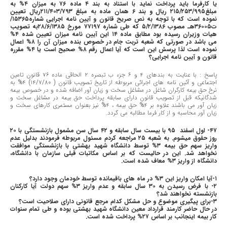
یا کارفرما باید پرداخت نماید با استناد به بند ٤ ماده ٧٦ به میزان ٤% به
مبلغ٢١٥/٢٥٣/٩٩٥ ریال و بند ٦ همان ماده به مبلغ ٢١١/٤٠٣/٧٩٣ریال تعیین
نموده است که با توجه به نص صریح قانون و آیین نامه اجرایی شماره١٥٣٦٥/
ت٣٦٠٠٥هـ مصوب ٥/٢/١٣٨٦ که طی شماره ٧٧١٩٧ مورخ ٢٨/٦/١٣٨٥به تصویب
هیات وزیران رسیده بود مطابق ماده ١٤ این آیین نامه میزان تعیین شده ٤%
می باشد در صورتی که شعبه تربت جام در خصوص بنده میزان آن را ٨% اعمال
نموده است لذا پرسش این است که آیا اعمال رقم ٨% صحیح است یا ٤% مقرره
قانون و آیین نامه اجرایی؟
پاسخ : با عنایت به بندهای ٤ و ٦ جزء ب تبصره ٢ الحاقی ماده ٧٦ قانون تامین
اجتماعی و آئین نامه های اجرائی مربوطه از تاریخ تصویب قانون ( ١٤/٧/٨٠) ٤% به
نرخ حق بیمه کارگران شاغل در مشاغل سخت و زیان آور اضافه شده و در خصوص بیمه
شدگانیکه قبل از تصویب قانون دارای سابقه پرداخت حق بیمه در مشاغل سخت و
زیان آور می باشند علاوه بر ٤% حق بیمه ، ٤% نیز بعنوان مستمری کارهای سخت و
زیان آور محاسبه و از کار فرما مطالبه می گردد.
٤٧- اول اسفند ٩٥ با بیست سال سابقه و ٤٢ سال سن مشمول بازنشستگی با ٢٠
روز حقوق میشوم. به شعبه ٢٥ مراجعه کردم مسئول مربوطه فرمودند بدلیل عدم
واریز سهم حق بیمه ٣% توسط دانشگاه شهید بهشتی با بازنشستگی موافقت
نخواهد شد. این در حالیست که بر اساس مکاتبات قبلی سازمان با دانشگاه،
دانشگاه از واریز ٣% معاف شده است.
١-آیا امکان واریز این ٣% در ماه های باقیمانده توسط خودمان وجود دارد؟
٢- با فرض رسیدن به ٣٠ سال سابقه و عدم واریز ٣% سهم دولت آیا کارکنان
بازنشسته نخواهند شد؟
٣-برای پیگیری موضوع و حل مشکل کدام مرجع قانونی دارای صلاحیت است؟
در حال حاضر کارمند قرارداد معین دانشگاه شهید بهشتی بوده و طی تمام سنوات
کار بیمه اینجانب بر اساس ٢٧% پرداخت شده است.