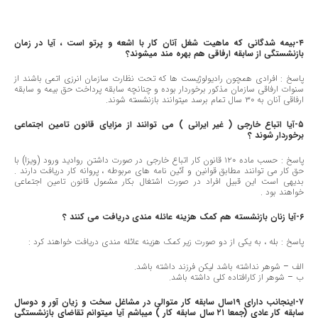
٤-بیمه شدگانی که ماهیت شغل آنان کار با اشعه و پرتو است ، آیا در زمان
بازنشستگی از سابقه ارفاقی هم بهره مند میشوند؟
پاسخ : افرادی همچون رادیولوژیست ها که تحت نظارت سازمان انرزی اتمی باشند از
سنوات ارفاقی سازمان مذکور برخوردار بوده و چنانچه سابقه پرداخت حق بیمه و سابقه
ارفاقی آنان به ٣٠ سال تمام برسد میتوانند بازنشسته شوند.
٥-آیا اتباع خارجی ( غیر ایرانی ) می توانند از مزایای قانون تامین اجتماعی
برخوردار شوند ؟
پاسخ : حسب ماده ١٢٠ قانون کار اتباع خارجی در صورت داشتن روادید ورود (ویزا) با
حق کار می توانند مطابق قوانین و آئین نامه های مربوطه ، پروانه کار دریافت دارند .
بدیهی است این قبیل افراد در صورت اشتغال بکار مشمول قانون تامین اجتماعی
خواهند بود .
٦-آیا زنان بازنشسته هم کمک هزینه عائله مندی دریافت می کنند ؟
پاسخ : بله ، به یکی از دو صورت زیر کمک هزینه عائله مندی دریافت خواهند کرد :
الف – شوهر نداشته باشد لیکن فرزند داشته باشد.
ب – شوهر از کارافتاده کلی داشته باشد.
٧-اینجانب دارای ١٩سال سابقه کار متوالی در مشاغل سخت و زیان آور و دوسال
سابقه کار عادی (جمعا ٢١ سال سابقه کار ) میباشم آیا میتوانم تقاضای بازنشستگی