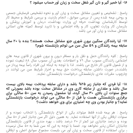
١٦- آیا خمیر گیر و نان گیر شغل سخت و زیان آور حساب میشود ؟
پاسخ : تشخیص و تعیین مشاغل سخت و زیان آور و نحوه تشخیص فرسایش جسمی
و روحی بیمه شده پس از بررسی سوابق ، انجام بازدید، و بررسی شرایط و محیط کار
توسط کارشناسان بهداشت حرفه ای وزارت بهداشت، درمان و آموزش پزشکی و
بازرسان کار وزارت تعاون، کار و رفاه اجتماعی و با تایید توسط کمیته های استانی
مشاغل سخت و زیان آور می باشد .
١٧- آیا رانندگان سنگین برون شهری جزو مشاغل سخت هستند؟ بنده با ٢٠ سال
سابقه بیمه رانندگان و ٥٩ سال سن می توانم بازنشسته شوم؟
پاسخ : کلیه رانندگان حمل و نقل بار و مسافر درون و برون شهری از قانون بیمه های
اجتماعی رانندگان مصوب سال ٧٩ و اصلاحات بعدی آن مصوب سال ٨٨ تبعیت نموده
و از شمول قانون کار خارج می باشند. لذا با توجه به اینکه این افراد راساً بیمه پرداز می
باشند،در صورت داشتن سابقه پرداخت حق بیمه و احراز شرایط سن می توانند در
چارچوب مقررات عادی بازنشستگی درخواست بازنشستگی نمایند.
١٨- آیا فردی که جانباز زیر ٢٥% باشد و دارای سابقه پرداخت بیمه بالای بیست
سال باشد و مقداری از سابقه کاری وی در مشاغل سخت بوده باشد بصورتی که
جمع سنوات آن بالای ٣٠ سال گردد، آیا مشمول رسیدن به سن ٥٠ سالگی برای
برقراری بازنشستگی هست یا قبل از ٥٠ سالگی می تواند درخواست بازنشستگی
نماید؟ و جانباز بودن وی چه امتیازی برای وی خواهد داشت؟
پاسخ : هر بیمه شده فقط میتواند یکی از انواع بازنشستگی را انتخاب نموده و از
سنوات ارفاقی یکی از آنها استفاده نماید. به همین دلیل اگر سن جانباز کمتر از ٥٠ سال
بوده و درصد جانبازی نیز کمتر از ٢٠ درصد باشد ، بهره مندی از قانون بازنشستگی
جانبازان امکان پذیر نخواهد بود. ضمنا با توجه به این که سن شما به ٥٠ سال نرسیده
، برای استفاده از قانون سخت و زیان آور می بایست مجموع سوابق اصلی و ارفاقی