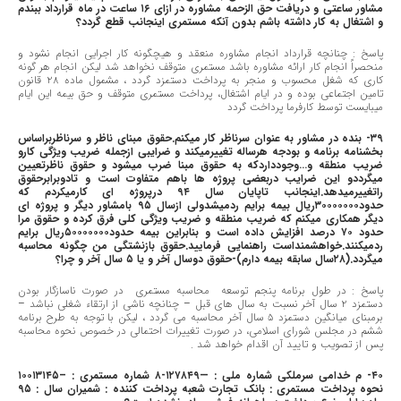
مشاور ساعتی و دریافت حق الزحمه مشاوره در ازای ١٦ ساعت در ماه قرارداد ببندم
و اشتغال به کار داشته باشم بدون آنکه مستمری اینجانب قطع گردد؟
پاسخ : چنانچه قرارداد انجام مشاوره منعقد و هیچگونه کار اجرایی انجام نشود و
منحصراً انجام کار ارائه مشاوره باشد مستمری متوقف نخواهد شد لیکن انجام هر گونه
کاری که شغل محسوب و منجر به پرداخت دستمزد گردد ، مشمول ماده ٢٨ قانون
تامین اجتماعی بوده و در ایام اشتغال، پرداخت مستمری متوقف و حق بیمه این ایام
میبایست توسط کارفرما پرداخت گردد
٣٩- بنده در مشاور به عنوان سرناظر کار میکنم.حقوق مبنای ناظر و سرناظربراساس
بخشنامه برنامه و بودجه هرساله تغییرمیکند و ضرایبی ازجمله ضریب ویژگی کارو
ضریب منطقه و…وجودداردکه به حقوق مبنا ضرب میشود و حقوق ناظرتعیین
میگرددو این ضرایب دربعضی پروژه ها باهم متفاوت است و تادوبرابرحقوق
راتغییرمیدهد.اینجانب تاپایان سال ٩٤ درپروژه ای کارمیکردم که
حدود٣٠٠٠٠٠٠٠ریال بیمه برایم ردمیشدولی ازسال ٩٥ بامشاور دیگر و پروژه ای
دیگر همکاری میکنم که ضریب منطقه و ضریب ویژگی کلی فرق کرده و حقوق مرا
حدود ٧٠ درصد افزایش داده است و بنابراین بیمه حدود٥٠٠٠٠٠٠٠ریال برایم
ردمیکنند.خواهشمنداست راهنمایی فرمایید.حقوق بازنشتگی من چگونه محاسبه
میگردد.(٢٨سال سابقه بیمه دارم)-حقوق دوسال آخر و یا ٥ سال آخر و چرا؟
پاسخ : در طول برنامه پنجم توسعه محاسبه مستمری در صورت ناسازگار بودن
دستمزد ٢ سال آخر نسبت به سال های قبل – چنانچه ناشی از ارتقاء شغلی نباشد –
برمبنای میانگین دستمزد ٥ سال آخر محاسبه می گردد ، لیکن با توجه به طرح برنامه
ششم در مجلس شورای اسلامی، در صورت تغییرات احتمالی در خصوص نحوه محاسبه
پس از تصویب و تایید آن اقدام خواهد شد .
٤٠- م خدامی سرملکی شماره ملی : —۱۲۷۸۴۹-۸ شماره مستمری : –۱۰۰۱۳۱۴۵
نحوه پرداخت مستمری : بانک تجارت شعبه پرداخت کننده : شمیران سال : ٩٥