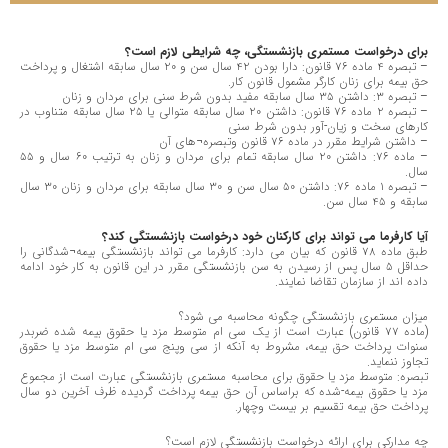
برای درخواست مستمری بازنشستگی، چه شرایطی لازم است؟
– تبصره ٤ ماده ٧٦ قانون: دارا بودن ٤٢ سال سن و ٢٠ سال سابقه اشتغال و پرداخت
حق بیمه برای زنان کارگر مشمول قانون کار.
– تبصره ٣: داشتن ٣٥ سال سابقه مفید بدون شرط سنی برای مردان و زنان
– تبصره ٢ ماده ٧٦ قانون: داشتن ٢٠ سال سابقه متوالی یا ٢٥ سال سابقه متناوب در
کارهای سخت و زیان-آور بدون شرط سنی
– داشتن شرایط مقرر در ماده ٧٦ قانون وتبصره¬های آن
– ماده ٧٦: داشتن ٢٠ سال سابقه تمام برای مردان و زنان به ترتیب ٦٠ سال و ٥٥
سال.
– تبصره ١ ماده ٧٦: داشتن ٥٠ سال سن و ٣٠ سال سابقه برای مردان و زنان ٣٠ سال
سابقه و ٤٥ سال سن.
آیا کارفرما می تواند برای کارکنان خود درخواست بازنشستگی کند؟
طبق ماده ٧٨ قانون که بیان می دارد: کارفرما می تواند بازنشستگی بیمه¬شدگانی را
حداقل ٥ سال پس از رسیدن به سن بازنشستگی مقرر در این قانون به کار خود ادامه
داده اند از سازمان تقاضا نمایند.
میزان مستمری بازنشستگی چگونه محاسبه می شود؟
(ماده ٧٧ قانون) عبارت است از یک سی ام متوسط مزد یا حقوق بیمه شده ضربدر
سنوات پرداخت حق بیمه، مشروط به آنکه از سی وپنج سی ام متوسط مزد یا حقوق
تجاوز ننماید.
تبصره: متوسط مزد یا حقوق برای محاسبه مستمری بازنشستگی عبارت است از مجموع
مزد یا حقوق بیمه-شده که براساس آن حق بیمه پرداخت گردیده ظرف آخرین دو سال
پرداخت حق بیمه تقسیم بر بیست وچهار.
چه مدارکی برای ارائه درخواست بازنشستگی لازم است؟