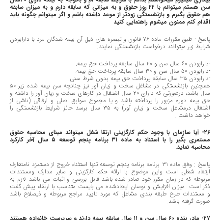
سن هستم میتوانم با ٢٢ روز حقوق و به میزانی که سابقه دارم و به میزان سابقه
هم حقوق بگیرم و بازنشستگی زودتر از موعد داشته باشم و اگر میتوانم چگونه باید
اقدام کنم ممنون میشوم راهنمایی کنید
پاسخ : طبق مقررات ماده ٧٦ قانون و تبصره های ذیل آن بیمه شدگان مرد با دارابودن
شرایط زیر میتوانند درخواست بازنشستگی نمایند:
-دارابودن ٦٠ سال سن و ٢٠ سال سابقه پرداخت حق بیمه.
-دارابودن ٥٠ سال سن و ٣٠ سال سابقه پرداخت حق بیمه.
-دارابودن ٣٥ سال سابقه پرداخت حق بیمه بدون شرط سنی.
همچنین بازنشستگی در مشاغل سخت و زیان آور نیز چنانچه سن بیمه شده زیر ٥٠
سال باشد، درصورتی که دارای ٢٠ سال اشتغال در کارهای سخت و زیان آور را داشته و
حق بیمه دوره مزبور را پرداخته باشد و یا مجموع سوابق اصلی و ارفاقی (ناشی از
اشتغال درمشاغل سخت و زیان آور) به ٣٥ سال برسد حائز شرایط بازنشستگی را
خواهد داشت .
٢٦- آیا سازمان با وجود حکم کارگزینی ارتقا شغل میتواند مبنای محاسبه حقوق
مستمری بگیر را با استناد به ماده ٣١ برنامه پنجم توسعه ٥ سال آخر کارکرد
محاسبه نماید.
پاسخ : وفق ماده ٣١ برنامه برنامه پنجم توسعه تنها استثناء خروج از دستمزد نامتعارف
ارتقاء شغلی است واین موضوع با ارائه حکم کارگزینی و سایر مدارک ومستندات
مربوطه که در زمان مقرر خود صادر شده باشد قابل بررسی و اثبات می باشد. لازم به
ذکر است میزان افزایش و نوسان ایجادشده می بایست متناسب با ارتقاء پیش گفت
و مستندات طرح طبقه بندی مشاغل که مورد تایید مراجع مربوطه و ذیصلاح باشد
صورت گرفته باشد.
٢٧- مادر بنده ٦٠ سال سن و ١١ سال سابقه بیمه دارند و سرپرست خانواده هستند