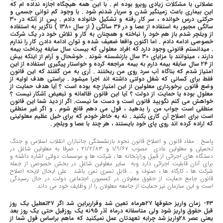
عضلانی با مشکلات زیادی روبرو بوده ام . با این همه هیچگاه اجازه نداده ام که
این بیماری باعث زمینگیر شدن و سربار شدنم شود . با وجود کم توانی جسمی و
حرکتی درس خوانده ، سر کار رفته و تشکیل خانواده دادم . پس از آنکه در ٣٠
سالگی مجبور به استفاده از عصا و در ٣٦ سالگی ( از سال ١٣٨٠ ) ناگزیر به استفاده
از ویلچر شدم باز هم خود را نباخته و همچنان به کار و تلاش خود در یک شرکت
خصوصی ادامه دادم . اما اکنون واقعا ضعیف شده و توان ادامه دادن کار را ندارم
. میدانستم قانونی وجود دارد که افراد معلولی که بیست سال سابقه پرداخت بیمه
دارند ، میتوانند با مزایای ٣٠ سال بازنشسته شوند . خوشحال و آرام از اینکه بیش
از ٢٤ سال سابقه بیمه دارم به بیمه مراجعه کرده و خواستار پیگیری استفاده از این
امتیاز شدم که بناگاه آب سرد روی من ریختند . آری به من گفتند که این قانون
فقط برای کسانی که شغل دولتی داشته اند اجرا میشود . براستی هدف اولیه از
وضع قانون برخورداری معلولین از این امتیاز چه بوده است ؟ آیا هدف حمایت از
معلول بوده یا حمایت از دولت ؟ آیا این قانون ظالمانه و تبعیض آشکار نیست ؟
خواهش می کنم نگویید قانون است و دست ما نیست. اگر از دید شما این قانون
منطقی است جواب من را بدهید ، قول می دهم قانع شوم . و اگر غیر منطقی
است برای اصلاح آن کاری بکنید . نه به خاطر خودم که برای خیل عظیم معلولینی
که اراده کرده اند روی پای خود بایستند ، هر چند با عصا و ویلچر .
پاسخ : مفاد قانون و اصلاح قانون نحوه بازنشستگی جانبازان انقلاب اسلامی و جنگ
تحمیلی و معلولین عادی مصوب ١/٩/٦٧ و ٢١/٢/٨٣ ، صرفا به معلولین شاغل در
دستگاه های اجرائی از قبیل وزارتخانه ها ، شرکت ها و موسسات دولتی اشاره داشته و
برای آنان قابلیت اجرائی دارد وبه سایر معلولین شاغل در بخش خصوصی از جمله
شرکت ها ، کارگاه ها ، صنوف و … قابل تسری نمی باشد . علی ایحال لایحه اصلاح
قانون جامع حمایت از حقوق معلولان در کمسیون اجتماعی دولت در حال رسیدگی
است و این سازمان نیز حمایت از جامعه معلولان را از وظایف خود می داند.
٤٣- زمان واریز حقوقها ٢٧هرماه تعین شد وقراربراین شد اگر ٢٧تعطیل یک روز
قبل حقوق واریز شود ولی متاسفانه درماه آذر ٩٥نه یک روزقبل حتی یک روز بعد
یعنی عصر ٢٨واریز شد چرابه تعهدتان عمل نمیکنید که ماهم براساس قول شما از