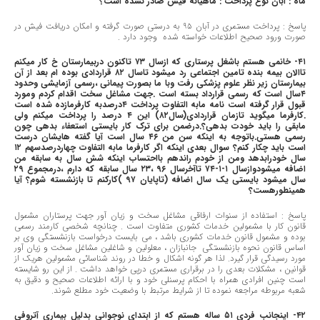
ماه : ابان نوع پرداخت : ماهیانه فیش صادر نشده است؟
پاسخ : پرداخت مستمری در آبان ٩٥ به درستی صورت گرفته و امکان دریافت فیش در
صورت ورود صحیح اطلاعات خواسته شده وجود دارد .
٤١- خانمی هستم باشغل پرستاری که ازسال ٧٣ تاکنون دربیمارستان خ کار میکنم
تاالان بیمه بنده تامین اجتماعی رد میشود تاسال ٨٢ قراردادی بوده ام بعد از آن
بیمارستان زیر نظر علوم پزشکی رفت وبا ما بصورت پیمانی ،رسمی آزمایشی وحدود
٤سال است که رسمی قرارداد بسته است .جهت مشاغل سخت اقدام کردم ومورد
قبول قرار گرفته است نامه مابه التفاوت پرداخت ٤درصدبه کارفرمازده شده است
.کارفرما میگوید تازمان قراردادی(سال٨٢) این ٤ درصد را پرداخت میکنم ولی
مابقی را باید خودت بدهی؟.درضمن برای ترک کار بایستی استعفاء بدهی چون
رسمی هستی.باتوجه به اینکه سن من ٤٦ سال است آیا گفته هایشان درست
است باید چکار کنم؟ سوال بعدی اینکه اگر کارفرما مابه التفاوت چهاردرصدسهم ١٢
سال خودرابدهد ومن از خودم راندهم بااحتساب اینکه شش سال به سابقه من
اضافه میشودوازسال ١-١-٧٤ تاآخرسال ٩٦ ،٢٣ سال سابقه که دارم ،درمجموع ٢٩
سال میشود بایستی یک سال اضافه (تاپایان ٩٧ )کارکنم تا بازنشسته شوم؟ آیا
همینطورهست؟
پاسخ : استفاده از سنوات ارفاقی مشاغل سخت و زیان آور جهت پرستاران مشمول
قانون کار با مشمولین خدمات کشوری متفاوت است . چنانچه شخصی کارمند رسمی
بوده و مشمول قانون خدمات کشوری باشد ، می بایست درخواست بازنشستگی وی بر
اساس قانون نحوه بازنشستگی جانبازان ، معلولین و شاغلین مشاغل سخت و زیان آور
مورد رسیدگی قرار گیرد. لذا هر گونه اشکال و خطا در روند شناسائی مشمولین هریک از
قوانین ، مشکلات بعدی را در برقراری مستمری درپی خواهد داشت . از این رو شایسته
است چنین افرادی همراه با احکام پرسنلی خود و با ارائه اطلاعات صحیح و دقیق به
شعبه مربوطه مراجعه نموده تا از شرایط مرتبط با وضعیت خود مطلع شوند.
٤٢- اینجانب فردی ٥١ ساله هستم که از ابتدای نوجوانی بدلیل بیماری آتروفی