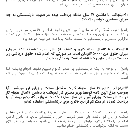
میزان عیدی نیز به همین نسبت پرداخت می شود
١٠-اینجانب
با داشتن ١٧ سال سابقه پرداخت بیمه در صورت بازنشستگی به چه
میزان
مستمری
خواهم داشت؟
پاسخ : بیمه شدگانی که براساس قانون تعیین تکلیف (داشتن ٦٠ سال سن برای مردان
و ٥٥ سال برای زنان و حداقل ١٠ سال سابقه پرداخت حق بیمه) بازنشسته می گردند،
برقراری مستمری بازنشستگی به نسبت سابقه پرداخت حق بیمه خواهد بود.
١١-اینجانب
با ١٣سال سابقه کاری و داشتن ٦١ سال سن بازنشسته شده ام ولی
میزان حقوق من ٣٥٠٠٠٠تومان است در صورتی که اعلام شده حقوق دریافتی زیر
٧٠٠٠٠٠ تومان نداریم خواهشمند است رسیدگی نمایید.
پاسخ : با توجه به اینکه بازنشستگی بر اساس قانون تعیین تکلیف انجام پذیرفته لذا
پرداخت مستمری و مزایای جانبی به نسبت سابقه پرداخت حق بیمه صورت پذیرفته
است .
١٢-اینجانب دارای ١٩ سال سابقه کار در مشاغل سخت و زیان اور میباشم . آیا
بموجب ابلاغ آیین نامه توسط وزیر محترم کار اینجانب با داشتن ١٩سال سابقه کار
در مشاغل سخت وزیان آور و دو سال سابقه خدمت سربازی که بحق بیمه آن را
پرداخت نموده ام میتوانم از این قانون برای بازنشستگی استفاده نمایم .
پاسخ : در صورتی که فاقد حداقل ٢٠ سال متوای سابقه پرداخت حق بیمه در مشاغل
سخت و زیان آور باشید ولی سایر شرایط احراز بازنشستگی عادی در قانون تامین
اجتماعی را داشته باشید میتوانید با مراجعه به شعبه مربوطه و اخذ راهنمایی های لازم
نسبت به ارائه درخواست بازنشستگی اقدام نمایید.