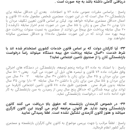
دریافتی کاملی داشته باشد به چه صورت است .
پاسخ : براساس مقررات عمومی ماده ٧٦ و اصلاحات بعدی آن حداقل سابقه برای
بازنشستگی ٢٠ سال است که در این صورت مستمری شخص مشمول ماده ١١١ قانون و
اعمال حداقل مستمری سالیانه خواهد بود. لیکن بر اساس قانون تعیین تکلیف مردان با
دارا بودن ٦٠ سال سن و زنان با ٥٥ سال سن در صورت عدم احراز سابقه ذکرشده (
٢٠ سال سابقه پرداخت حق بیمه) می توانند از مستمری به نسبت سنوات پرداخت حق
بیمه بهره مند گردند که در این صورت مشمول ماده١١١ و حداقل مستمری سالیانه
نخواهند بود.
٣٣- آیا کارکنان دولت که بر اساس قانون خدمات کشوری استخدام شده اند با
شرط خدمت ٣٠سال سابقه پرداخت حق بیمه دستگاه میتواند راساً درخواست
بازنشستگی آنان را از صندوق تامین اجتماعی نماید؟
پاسخ : با استناد به ماده ٥٩ برنامه پنجم توسعه، بازنشستگی در دستگاه های اجرائی
وفق مقررات ماده ٧٦ قانون و تبصره های ذیل آن صورت می گیرد. یعنی ١- ٥٠ سال
سن برای مردان و ٤٥ سال برای زنان با داشتن ٣٠ سال سابقه ٢- ٦٠ سال سن
برای مردان و ٥٥ سال سن برای زنان با داشتن ٢٠ سال سابقه ٣- دارا بودن ٣٥ سال
سابقه بدون شرط سنی . همچنین طبق ماده ٧٨ قانون تامین اجتماعی کارفرما می
تواند برای بیمه شدگانی که حداقل پنج سال پس از رسیدن به سن بازنشستگی به کار
خود ادامه داده اند ، درخواست بازنشستگی نماید.
٣٤- در خصوص کارمندان بازنشسته که حقوق بالا دریافت می کنند کانون
بازنشستگی وجود ندارد. هر کانونی مراجعه کردم می گویند این کانون کارگری
میباشد و هنوز کانون کارمندی تشگیل نشده است. لطفا رسیدگی نمایید
پاسخ : لطفاً مراتب را جهت بررسی موضوع به کانون عالی کارگران بازنشسته و مستمری
بگیر کشور اعلام فرمائید.