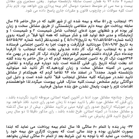
تبصره ٤ ماده ٧٦ به همان نسبت سابقه بازنشسته میشود . یعنی مستمری وی معادل
بیست و سه سی ام متوسط دستمزد دوسال آخر بیمه پردازی وی خواهد بود. لازم بذکر
است کلیه سوالات در چارچوب قانون و مقررات جاری پاسخ داده می شود.
٣١- اینجانب ج.ر ٥١ ساله و بیمه شده ای از شهر اقلید که در حال حاضر ٢٥ سال
سابقه پرداخت حق بیمه دارم متقاضی بازنشستگی از طریق مشاغل سخت و زیان
آور بوده ام و شغلهای مورد ادعای اینجانب شامل شیمیست ٢ و شیمیست ١ و
آزمایشگاه و مدیر خط تولید قند و شکر میباشد که همه آنها قبلا” در کمیته بدوی
(نامه شماره٥١٥٢٠/الف/٩١ به تاریخ٥/١٠/٩١ ) و تجدیدنظر (نامه شماره ٥٨٢٥٥/٩٢
به تاریخ ١٦/٠٩/٩٢) موردتائید قرارگرفت و جهت اجرا به تامین اجتماعی فرستاده
شد و به اینجانب برگه ترک کار داده شد.ولی بعلت اینکه اینجانب با کارفرما
چندماه دیگر قرارداد داشتم تصمیم گرفتم پایان قرارداد ترک کار کنم و در بهمن ماه
١٣٩٤جهت ترک کار به تامین اجتماعی مراجعه کردم که در حال حاضر به بنده گفته
اند بعلت اینکه تاریخ رای قبلی گذشته است باید دوباره فرم پرکرده و تقاضای
بررسی در کمیته مشاغل سخت و زیان آوردهید.که اگر تائید شد میتوانید
بازنشسته شوید. مجددا” در اسفند ماه ٩٤ تقاضا کردم که هیچکدام از مشاغل
تایید نشد.در صورتیکه کلیه مشاغل اینجانب قبلا” تائید شده است و دلیل این
دوگانگی برایم مشخص نیست.کلیه مدارک قبلی پیوست میگردد.لذا خواهشمندم
اقدامات لازم را جهت پایمال نشدن حق بنده مبذول فرمایید.
پاسخ : چنانچه مشاغل مورد ادعا در آخرین کمیته استانی مربوطه تایید نگردیده باشد ،
رای قبلی که مشاغل مورد نظر را تایید نموده تا زمان صدور رای جدید نافذ خواهد بود
و در صورتیکه از تاریخ صدور رای اولیه مبنی بر تایید مشاغل ، بیش از دو سال گذشته
و مشاغل مجدداً در کمیته استانی طرح نشده باشد ، رای مذکور دقیقا تا دو سال پس
از تاریخ تایید قابل پذیرش می باشد.
٣٢- پدر بنده با اتمام ٦٠ سالگی ١٥ سال تمام بیمه پرداخت می نماید که ابتدا
بصورت اختیاری بوده و چند سالی است که بصورت کارگری حق بیمه خود را
پرداخت می نماید که با توجه به این شرایط بعد از اتمام ٦٠ سالگی ایشان بخواهد