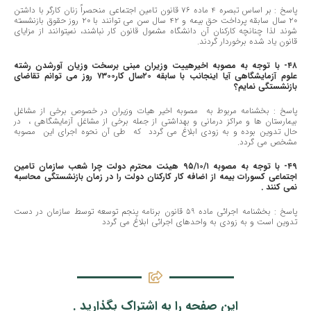
پاسخ : بر اساس تبصره ٤ ماده ٧٦ قانون تامین اجتماعی منحصراً زنان کارگر با داشتن
٢٠ سال سابقه پرداخت حق بیمه و ٤٢ سال سن می توانند با ٢٠ روز حقوق بازنشسته
شوند لذا چنانچه کارکنان آن دانشگاه مشمول قانون کار نباشند، نمیتوانند از مزایای
قانون یاد شده برخوردار گردند.
٤٨- با توجه به مصوبه اخیرهییت وزیران مبنی برسخت وزیان آورشدن رشته
علوم آزمایشگاهی آیا اینجانب با سابقه ٢٠سال کار٧٣٠٠ روز می توانم تقاضای
بازنشستگی نمایم؟
پاسخ : بخشنامه مربوط به مصوبه اخیر هیات وزیران در خصوص برخی از مشاغل
بیمارستان ها و مراکز درمانی و بهداشتی از جمله برخی از مشاغل آزمایشگاهی ، در
حال تدوین بوده و به زودی ابلاغ می گردد که طی آن نحوه اجرای این مصوبه
مشخص می گردد.
٤٩- با توجه به مصوبه ٩٥/١٠/١ هیئت محترم دولت چرا شعب سازمان تامین
اجتماعی کسورات بیمه از اضافه کار کارکنان دولت را در زمان بازنشستگی محاسبه
نمی کنند .
پاسخ : بخشنامه اجرائی ماده ٥٩ قانون برنامه پنجم توسعه توسط سازمان در دست
تدوین است و به زودی به واحدهای اجرائی ابلاغ می گردد
این صفحه را به اشتراک بگذارید .