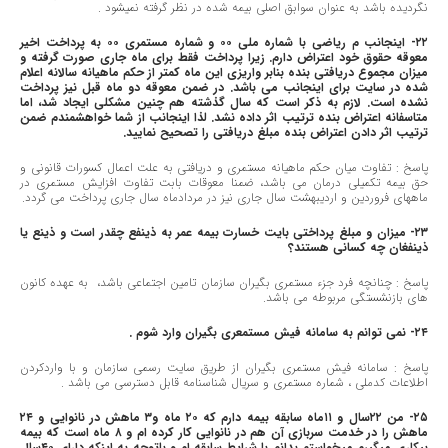
نگردیده باشد به عنوان سوابق اصلی بیمه شده در نظر گرفته نمیشود .
٢٢- اینجانب م ریاضی با شماره ملی ٠٠ و شماره مستمری ٠٠ به پرداخت اخیر
معوقه حقوق خود اعتراض دارم. زیرا پرداخت فقط برای ماه جاری صورت گرفته و
میزان مجموع دریافتی بنده بنابر واریزی این ماه کمتر از حکم ماهیانه سالانه اعلام
شده در سایت برای اینجانب می باشد. در ضمن معوقه دو ماه قبل نیز پرداخت
نشده است. لازم به ذکر است که سال گذشته هم چنین مشکلی ایجاد شد، اما
متاسفانه اعتراض بنده ترتیب اثر داده نشد. لذا اینجانب از شما خواهشمندم ضمن
ترتیب اثر دادن اعتراض بنده مبلغ دریافتی را تصحیح نمایید.
پاسخ : تفاوت میان حکم ماهیانه مستمری و دریافتی به علت اعمال کسورات قانونی و
حق بیمه تکمیلی درمان می باشد، ضمنا معوقات بابت تفاوت افزایش مستمری در
ماههای فروردین و اردیبهشت سال جاری نیز در مردادماه سال جاری پرداخت می گردد.
٢٣- میزان و مبلغ پرداختی بایت خسارت بیمه عمر به ذینفع چقدر است و ذینع یا
ذینفغان چه کسانی هستند؟
پاسخ : چنانچه فرد جزء مستمری بگیران سازمان تامین اجتماعی باشد، به عهده کانون
های بازنشستگی مربوطه می باشد.
٢٤- نمی توانم به سامانه فیش مستمعری بگیران وارد شوم .
پاسخ : سامانه فیش مستمری بگیران از طریق سایت رسمی سازمان و با واردکردن
اطلاعات کدملی ، شماره مستمری و سریال شناسنامه قابل دسترسی می باشد .
٢٥- من ٢٢سال و ١١ماه سابقه بیمه دارم که ٢٠ ماه و٣ ماهش در نانوایی و ٢٤
ماهش را در خدمت سربازی آن هم در نانوایی کار کرده ام و ٨ ماه است که بیمه
بیکاری میگیرم میخواستم بدانم با شرایط سابقه ام و باتوجه به اینکه دارای ٤٠سال