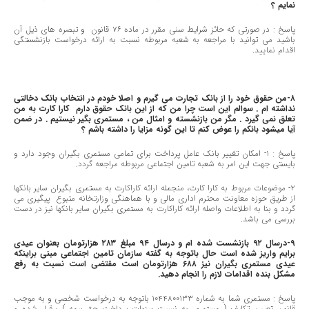
نمایم
؟
پاسخ : در صورتی که حائز شرایط سنی مقرر در ماده ٧٦ قانون و تبصره های ذیل آن
باشید می توانید با مراجعه به شعبه مربوطه نسبت به ارائه درخواست بازنشستگی
اقدام نمایید.
٨-من حقوق خود را از بانک تجارت می گیرم و اصلا خودم در انتخاب بانک دخالتی
نداشته ام . سوالم این است چرا من که از این بانک حقوق دارم کارا کارت به من
تعلق نمی گیرد . مگر من بازنشسته و امثال من ، مستمری بگیر نیستیم . در ضمن
آیا میشود بانکم را عوض کنم تا این گونه مزایا را داشته باشم
؟
پاسخ : ١- امکان تغییر بانک عامل پرداخت برای تمامی مستمری بگیران وجود دارد و
بایستی جهت این امر به شعبه تامین اجتماعی مربوطه مراجعه گردد.
٢- موضوعات مربوط به کارا کارت، منجمله ارائه کاراکارت به مستمری بگیران سایر بانکها
از طریق حوزه معاونت محترم اداری مالی و با هماهنگی وزارتخانه متبوع پیگیری می
گردد و بنا به اطلاعات واصله ارائه کاراکارت به مستمری بگیران سایر بانکها نیز در دست
بررسی می باشد.
٩-درسال ٩٢ بازنشست شده ام و درسال ٩٤ مبلغ ٢٨٣ هزارتومان بعنوان عیدی
برایم واریز شده است حال باتوجه به گفته سازمان تامین اجتماعی مبنی براینکه
عیدی مستمری بگیران نیز ٦٨٨ هزارتومان است مقتضی است نسبت به رفع
مشکل بنده اقدامات لازم را انجام دهید.
پاسخ : مستمری شما به شماره ١٠٤٤٨٠٠١٣٣ باتوجه به درخواست شخصی و به موجب
قانون تعیین تکلیف ( مستمری به نسبت سنوات پرداخت حق بیمه ) برقرار شده و