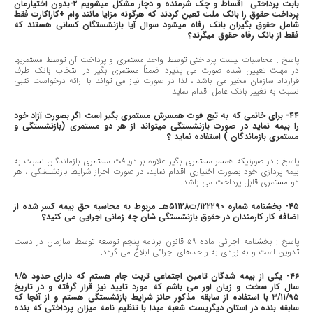
بابت پرداختی اقساط و چک شرمنده و دچار مشکل میشویم ٢-بدون اختیارمان
پرداخت حقوق را بانک ملت تعین کردند که هرگونه مزایا مانند وام +کاراکارت فقط
شامل حقوق بگیران بانک رفاه میشود سوال آیا بازنشستگان کسانی هستند که
فقط از بانک رفاه حقوق میگرند؟
پاسخ : محاسبات لیست پرداختی توسط واحد مستمری و پرداخت آن توسط مستمریها
در مهلت تعیین شده صورت می پذیرد. ضمناً مستمری بگیر در انتخاب بانک طرف
قرارداد سازمان مخیر می باشد ، لذا در صورت نیاز می تواند با ارائه درخواست کتبی
نسبت به تغییر بانک عامل اقدام نماید.
٤٤- برای خانمی که به تبع فوت همسرش مستمری بگیر است اگر بصورت آزاد خود
را بیمه نماید در صورت بازنشستگی میتواند از هر دو مستمری (بازنشستگی و
مستمری بازماندگان ) استفاده نماید ؟
پاسخ : در صورتیکه همسر مستمری بگیر علاوه بر دریافت مستمری بازماندگان نسبت به
بیمه پردازی خود بصورت اختیاری اقدام نماید، در صورت احراز شرایط بازنشستگی ، هر
دو مستمری قابل پرداخت می باشد.
٤٥- بخشنامه شماره ١٢٢٢٩٠/ت٥١١٢٨هـ مربوط به محاسبه حق بیمه کسر شده از
اضافه کار کارمندان در حقوق بازنشستگی شان چه زمانی اجرایی می کنید؟
پاسخ : بخشنامه اجرائی ماده ٥٩ قانون برنامه پنجم توسعه توسط سازمان در دست
تدوین است و به زودی به واحدهای اجرائی ابلاغ می گردد.
٤٦- یکی از بیمه شدگان تامین اجتماعی تربت جام هستم که دارای حدود ٩/٥
سال کار سخت و زیان اور می باشم که مورد تایید نیز قرار گرفته و در تاریخ
٣/١١/٩٥ با استفاده از سابقه مذکور حائز شرایط بازنشستگی هستم و از آنجا که
سابقه بنده در استان دیگریست شعبه مبدا با تنظیم نامه میزان پرداختی که بنده