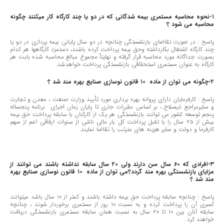
١-نحوه محاسبه مستمری بیمه شدگانی که در دو یا چند کارگاه کار میکنند چگونه
محاسبه می شود ؟
پاسخ : در صورت تقاضای بازنشستگی چنانچه در دو سال پایانی بیمه پردازی در دو یا
چند کارگاه اشتغال بکارداشته وحق بیمه پرداخت کرده باشند، دستمزد کارگاهها هر کدام
بصورت جداگانه مورد محاسبه قرار گرفته و نهایتأ مجموع مبالغ محاسبه شده بابت هر
کارگاه به عنوان مستمری استحقاقی بازنشستگی پرداخت خواهدشد.
٢-چگونه می توان از ماده ١٠ قانون نوسازی صنایع بهره مند شد ؟
پاسخ : کارفرمایان دارای پروانه بهره برداری مورد تأیید وزارت صنعت ، معدن و تجارت
و سایرمراجع ذیصلاح ، بر اساس مقررات جاری تا پایان زمان اجرای برنامه پنجساله
پنجم توسعه کشور می توانند بازنشستگی هر یک از کارکنان با سابقه پرداخت حق بیمه
بیش از ٢٥ سال را با تقبل پرداخت کل بار مالی ناشی از سنوات ارفاقی اعم از سهم
کارفرما و دولت و سایر هزینه های مترتب را تقاضا نمایند.
٣-افرادی که ٦٠ سال سن دارند ولی ٢٠ سال سابقه نداشته باشند می توانند از
مزایای بازنشستگی بهره مند گردد؟
می توان از ماده ١٠ قانون نوسازی صنایع بهره
مند شد ؟
پاسخ : چنانچه سابقه پرداخت حق بیمه داشته باشند و کمتر از ١٠ سال باشد میتوانند
کسری آن را پرداخت کرده و به نسبت ١٠ روز از مستمری برخوردار شوند ، چنانچه
سابقه آنان بین ١٠ تا ٢٠ سال به نسبت همان سابقه مستمری بازنشستگی دریافت
خواهند کرد .