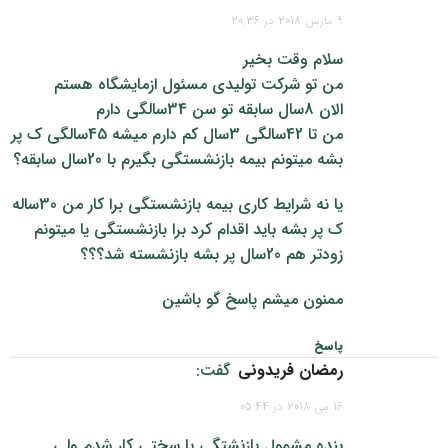
9 مارس 2018 در 20:36
سلام وقت بخیر
من تو شرکت تولیدی مسئول ازمایشگاه هستم
الان 8سال سابقه تو سن 34سالگی دارم
من تا 42سالگی 3سال کم دارم میشه 45سالگی ک پر
بشه میتونم بیمه بازنشستگی بگیرم با 20سال سابقه؟
یا نه شرایط کاری بیمه بازنشستگی برا کار من 30ساله
ک پر بشه باید اقدام کرد برا بازنشستگی یا میتونم
زودتر هم 20سال پر بشه بازنشسته شد؟؟؟
ممنون میشم پاسخ گو باشین
پاسخ
رمضان فریدونی
گفت:
16 می 2018 در 05:44
بنده مشمول بازنشتگی با سختی کار شدم ولی