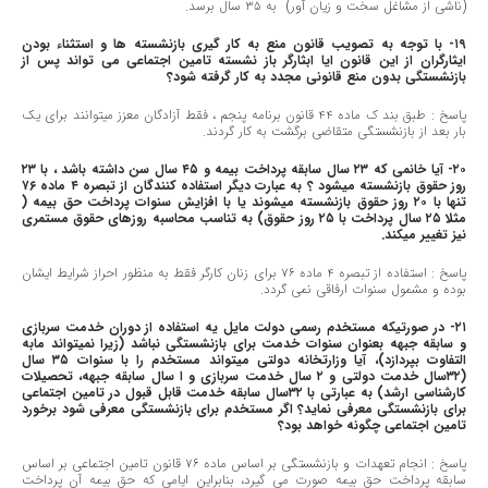
(ناشی از مشاغل سخت و زیان آور) به ٣٥ سال برسد.
١٩- با توجه به تصویب قانون منع به کار گیری بازنشسته ها و استثناء بودن
ایثارگران از این قانون ایا ابثارگر باز نشسته تامین اجتماعی می تواند پس از
بازنشستگی بدون منع قانونی مجدد به کار گرفته شود؟
پاسخ : طبق بند ک ماده ٤٤ قانون برنامه پنجم ، فقط آزادگان معزز میتوانند برای یک
بار بعد از بازنشستگی متقاضی برگشت به کار گردند.
٢٠- آیا خانمی که ٢٣ سال سابقه پرداخت بیمه و ٤٥ سال سن داشته باشد ، با ٢٣
روز حقوق بازنشسته میشود ؟ به عبارت دیگر استفاده کنندگان از تبصره ٤ ماده ٧٦
تنها با ٢٠ روز حقوق بازنشسته میشوند یا با افزایش سنوات پرداخت حق بیمه (
مثلا ٢٥ سال پرداخت با ٢٥ روز حقوق) به تناسب محاسبه روزهای حقوق مستمری
نیز تغییر میکند.
پاسخ : استفاده از تبصره ٤ ماده ٧٦ برای زنان کارگر فقط به منظور احراز شرایط ایشان
بوده و مشمول سنوات ارفاقی نمی گردد.
٢١- در صورتیکه مستخدم رسمی دولت مایل یه استفاده از دوران خدمت سربازی
و سابقه جبهه بعنوان سنوات خدمت برای بازنشستگی نباشد (زیرا نمیتواند مابه
التفاوت بپردازد)، آیا وزارتخانه دولتی میتواند مستخدم را با سنوات ٣٥ سال
(٣٢سال خدمت دولتی و ٢ سال خدمت سربازی و ا سال سابقه جبهه، تحصیلات
کارشناسی ارشد) به عبارتی با ٣٢سال سابقه خدمت قابل قبول در تامین اجتماعی
برای بازنشستگی معرفی نماید؟ اگر مستخدم برای بازنشستگی معرفی شود برخورد
تامین اجتماعی چگونه خواهد بود؟
پاسخ : انجام تعهدات و بازنشستگی بر اساس ماده ٧٦ قانون تامین اجتماعی بر اساس
سابقه پرداخت حق بیمه صورت می گیرد، بنابراین ایامی که حق بیمه آن پرداخت