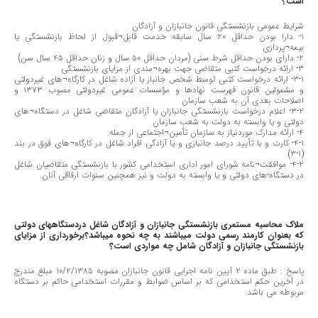
است؟
شرایط عمومی بازنشستگی قانون جانبازان و آزادگان
١- دارا بودن حداقل ٢٠ سال سابقه خدمت قابل¬قبول از لحاظ بازنشستگی یا
بیمه¬پردازی
٢- دارای بودن حداقل شرط سنی (مردان حداقل ٥٠ سال و زنان حداقل ٤٥ سال سن)
٣- ارائه درخواست کتبی متقاضی جهت بهره¬مندی از مزایای بازنشستگی
١-٣- ارائه درخواست کتبی توسط شخص جانباز یا آزاده شاغل در کارگاه¬های غیردولتی
و مشمولین قانون فهرست نهادها و مؤسسات عمومی غیردولتی مصوب ١٣٧٣ و
اصلاحات بعدی آن به شعب سازمان
٢-٣- اعلام درخواست بازنشستگی جانبازان یا آزادگان متقاضی شاغل در دستگاه¬های
دولتی و یا وابسته به دولت به شعب سازمان
٤- ارائه مدارک موردنیاز به سازمان تأمین¬اجتماعی از جمله:
١-٤- کارت و با تأیید درصد جانبازی و یا آزادگی افراد شاغل در کارگاه¬های فوق در بند
(١-٣)
٢-٤- موافقت¬نامه شورای امور اداری استخدامی کشور با بازنشستگی متقاضیان شاغل
در دستگاه-های دولتی و یا وابسته به دولت و نیز همچنین سنوات ارفاقی آنان.
ملاک محاسبه مستمری بازنشستگی جانبازان و آزادگان شاغل دردستگاههای دولتی
که بعنوان کارمند رسمی دولت میباشند به چه نحوه میباشد؟
برخورداری از مزایای
بازنشستگی جانبازان و آزادگان شامل چه مواردی است؟
پاسخ : طبق ماده ٢ آیین نامه اجرایی قانون جانبازان مصوبه ١٠/٢/١٣٨٥ مبلغ مندرج
در آخرین حکم استخدامی که بر اساس ضوابط و مقررات استخدامی حاکم بر دستگاه
مربوطه می باشد.