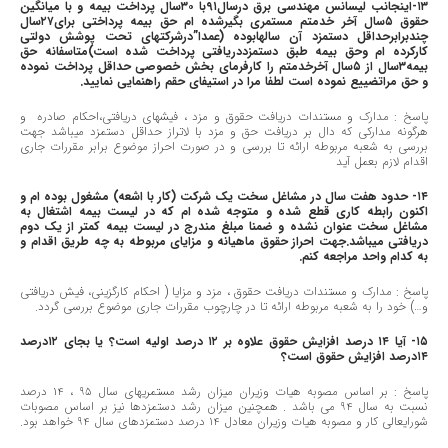
١٣-اینجانب لیسانس مهندسی برق درسال٩١با ٣٠سال پرداخت بیمه و با میانگین
حقوق ٥سال آخر خدمتم مستمری بگیرشده ام حق بیمه پرداختی برای٢٧سال
چندبرابرحداقل دستمزد آن سالهابوده (عمدا”درشرکتهای تحت پوشش دولتی
کارکرده ام وحق بیمه طبق دستمزددریافتی پرداخت شده است)متاسفانه حق
بیمه٣سال از ٥سال آخرخدمتم را کارفرمای بخش خصوصی حداقل پرداخت نموده
و حق مراتضییع نموده است لطفا مرا در استیفای حقم راهنمایی نمایید.
پاسخ : مدارک و مستندات دریافت حقوق و مزد ، فیشهای دریافتی،احکام صادره و
هرگونه مدارکی که دال بر دریافت حق و مزد با لاتراز حداقل دستمزد میباشد جهت
بررسی به شعبه مربوطه ارائه تا بررسی و در صورت احراز موضوع برابر مقررات جاری
اقدام لازم بعمل آید
١٤- حدود هفت سال در مشاغل سخت یک شرکت (کار با اشعه) مشغول بوده ام و
اکنون رابطه کاری قطع شده و متوجه شده ام که در لیست بیمه اشتغال به
مشاغل سخت عنوان نشده و ضمنا مبلغ مندرج در لیست بیمه کمتر از یک دوم
دریافتی میباشد.جهت احراز حقوق ماهیانه و مزایای مربوطه به چه طریق اقدام و
به کدام واحد مراجعه کنم.
پاسخ : مدارک و مستندات دریافت حقوق ، مزد و مزایا ( احکام کارگزینی، فیش دریافتی
و…) خود را به شعبه مربوطه ارائه تا در چارچوب مقررات جاری موضوع بررسی گردد.
١٥- آیا ١٤ درصد افزایش حقوق علاوه بر ١٢ درصد اولیه است؟ یا بجای ١٢درصد
١٤درصد افزایش حقوق است؟
پاسخ : بر اساس مصوبه هیات وزیران میزان رشد مستمریهای سال ٩٥ ، ١٤ درصد
نسبت به سال ٩٤ می باشد . همچنین میزان رشد دستمزدها نیز بر اساس مصوبات
شورایعالی کار و مصوبه هیات وزیران معادل ١٤ درصد دستمزدهای سال ٩٤ خواهد بود.