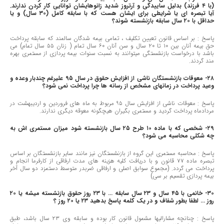
(با ٤ فرزند) بدلیل ساییدگی و آرتروز شدید زانوهایشان توانایی کار کردن ندارند.
آیا تبصره ای یا شرایطی برای ایشان هست که با سابقه کامل (٣٠ سال) و یا
حداقل با ٢٠ سال سابقه بازنشسته شوند؟
پاسخ : بر اساس قانون تعیین تکلیف ، تمامی بیمه شدگان سالمند که سابقه پرداخت
حق بیمه آنان بین ١٠ تا ٢٠ سال و سن آنان ٦٠ سال تمام ( زنان ٥٥ سال تمام) می
باشد با درخواست بازنشستگی میتوانند به نسبت سنوات بیمه پردازی از مستمری بهره
مند گردند.
٢٨- معوقات بازنشستگان ناشی از افزایش حقوق در سال ٩٥ علیرغم چندبار وعده و
وعید پرداخت در زمانهای مشخص از رسانه ها چرا پرداخت نمی شود؟
پاسخ : معوقات ناشی از افزایش سال ٩٥ مربوط به ماه های فروردین و اردیبهشت در
مردادماه پرداخت گردید و مستمری بگیران هیچگونه معوقه دیگری ندارند.
٢٩- شخصی که با ماده ١٠ طرح ٢٥ سال بازنشسته شود میزان مستمری اش به
چه شکلی محاسبه می شود؟
پاسخ : محاسبه مستمری این گروه از بازنشستگان نیز مانند سایر بازنشستگان بر اساس
تبصره ماده ٧٧ قانون و با دریافت کلیه هزینه های مدت ارفاقی از کارفرما انجام و
پرداخت می گردد. (مجموع سوابق اصلی و ارفاقی ضربدر متوسط دستمزد دو سال آخر
بیمه پردازی تقسیم بر سی)
٣٠- خانمی با ٤٥ سال و ٢٣ سال سابقه … با ٢٣ روز حقوق بازنشسته میشه یا ٢٠
روز … لطفا بطور شفاف و در یک کلمه پاسخ بدهید ٢٣ یا ٢٠ روز ؟
پاسخ : چنانچه مشارالیها مشمول قانون کار بوده و سابقه وی ٢٣ سال باشد، طبق