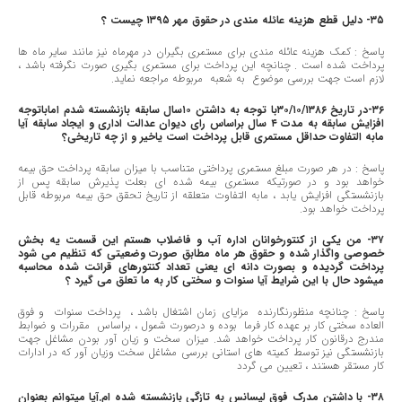
٣٥- دلیل قطع هزینه عائله مندی در حقوق مهر ١٣٩٥ چیست ؟
پاسخ : کمک هزینه عائله مندی برای مستمری بگیران در مهرماه نیز مانند سایر ماه ها
پرداخت شده است . چنانچه این پرداخت برای مستمری بگیری صورت نگرفته باشد ،
لازم است جهت بررسی موضوع به شعبه مربوطه مراجعه نماید.
٣٦-در تاریخ ٣٠/١٠/١٣٨٦با توجه به داشتن ١٠سال سابقه بازنشسته شدم اماباتوجه
افزایش سابقه به مدت ٤ سال براساس رای دیوان عدالت اداری و ایجاد سابقه آیا
مابه التفاوت حداقل مستمری قابل پرداخت است یاخیر و از چه تاریخی؟
پاسخ : در هر صورت مبلغ مستمری پرداختی متناسب با میزان سابقه پرداخت حق بیمه
خواهد بود و در صورتیکه مستمری بیمه شده ای بعلت پذیرش سابقه پس از
بازنشستگی افزایش یابد ، مابه التفاوت متعلقه از تاریخ تحقق حق بیمه مربوطه قابل
پرداخت خواهد بود.
٣٧- من یکی از کنتورخوانان اداره آب و فاضلاب هستم این قسمت یه بخش
خصوصی واگذار شده و حقوق هر ماه مطابق صورت وضعیتی که تنظیم می شود
پرداخت گردیده و بصورت دانه ای یعنی تعداد کنتورهای قرائت شده محاسبه
میشود حال با این شرایط آیا سنوات و سختی کار به ما تعلق می گیرد ؟
پاسخ : چنانچه منظورنگارنده مزایای زمان اشتغال باشد ، پرداخت سنوات و فوق
العاده سختی کار بر عهده کار فرما بوده و درصورت شمول ، براساس مقررات و ضوابط
مندرج درقانون کار پرداخت خواهد شد. میزان سخت و زیان آور بودن مشاغل جهت
بازنشستگی نیز توسط کمیته های استانی بررسی مشاغل سخت وزیان آور که در ادارات
کار مستقر هستند ، تعیین می گردد
٣٨- با داشتن مدرک فوق لیسانس به تازگی بازنشسته شده ام.آیا میتوانم بعنوان